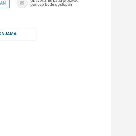
Obavesti me kada proizvod
PAN
ponovo bude dostupan
DNJAMA