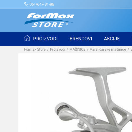
064/647-81-86
PROIZVODI
BRENDOVI
AKCIJE
Formax Store
Proizvodi
MAŠINICE
Varaličarske mašinice