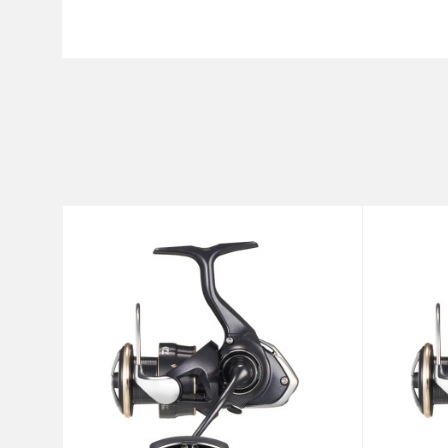
Karakteristika
Ime/Nadimak
Kategorija
Prenos
Poruka
Broj ležaja
Brend
Kapacitet
Težina
Anti-spam zaštita - izračunajt
POŠALJI