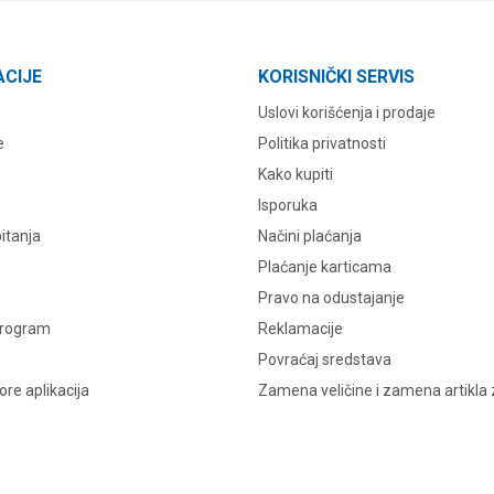
ACIJE
KORISNIČKI SERVIS
Uslovi korišćenja i prodaje
e
Politika privatnosti
Kako kupiti
Isporuka
itanja
Načini plaćanja
Plaćanje karticama
Pravo na odustajanje
program
Reklamacije
Povraćaj sredstava
re aplikacija
Zamena veličine i zamena artikla 