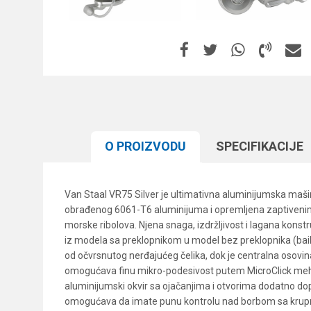
O PROIZVODU
SPECIFIKACIJЕ
Van Staal VR75 Silver je ultimativna aluminijumska maši
obrađenog 6061-T6 aluminijuma i opremljena zaptivenim 
morske ribolova. Njena snaga, izdržljivost i lagana kons
iz modela sa preklopnikom u model bez preklopnika (bail
od očvrsnutog nerđajućeg čelika, dok je centralna osovin
omogućava finu mikro-podesivost putem MicroClick mehaniz
aluminijumski okvir sa ojačanjima i otvorima dodatno dop
omogućava da imate punu kontrolu nad borbom sa krupno