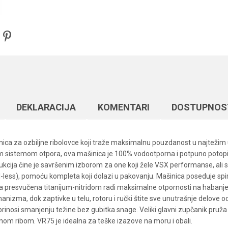
DEKLARACIJA
KOMENTARI
DOSTUPNOS
nica za ozbiljne ribolovce koji traže maksimalnu pouzdanost u najteži
sistemom otpora, ova mašinica je 100% vodootporna i potpuno potopiva,
trukcija čine je savršenim izborom za one koji žele VSX performanse, ali
-less), pomoću kompleta koji dolazi u pakovanju. Mašinica poseduje sp
a presvučena titanijum-nitridom radi maksimalne otpornosti na habanje i
ma, dok zaptivke u telu, rotoru i ručki štite sve unutrašnje delove od 
rinosi smanjenju težine bez gubitka snage. Veliki glavni zupčanik pruž
m ribom. VR75 je idealna za teške izazove na moru i obali.