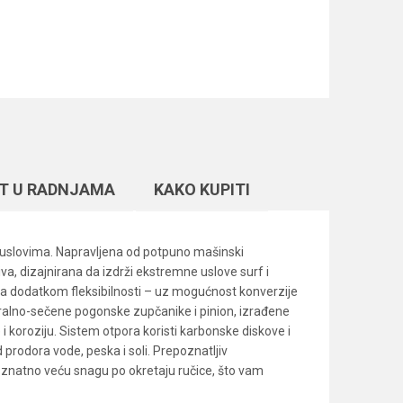
T U RADNJAMA
KAKO KUPITI
m uslovima. Napravljena od potpuno mašinski
 dizajnirana da izdrži ekstremne uslove surf i
 sa dodatkom fleksibilnosti – uz mogućnost konverzije
iralno-sečene pogonske zupčanike i pinion, izrađene
 koroziju. Sistem otpora koristi karbonske diskove i
prodora vode, peska i soli. Prepoznatljiv
a znatno veću snagu po okretaju ručice, što vam