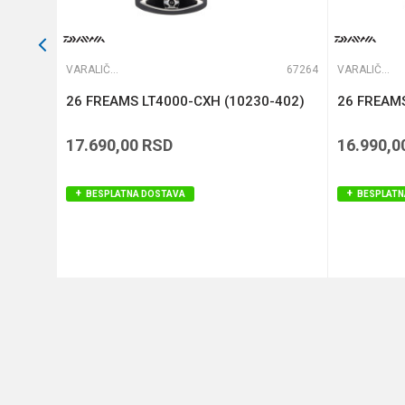
66205
VARALIČARSKE MAŠINICE
67264
VARALIČARSKE MAŠINICE
26 FREAMS LT4000-CXH (10230-402)
26 FREAMS
17.690,00
RSD
16.990,0
BESPLATNA DOSTAVA
BESPLATN
DODAJ U KORPU