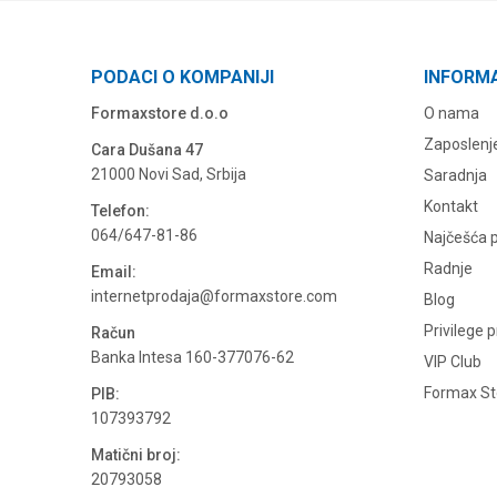
PODACI O KOMPANIJI
INFORM
Formaxstore d.o.o
O nama
Zaposlenj
Cara Dušana 47
21000 Novi Sad, Srbija
Saradnja
Kontakt
Telefon:
064/647-81-86
Najčešća p
Radnje
Email:
internetprodaja@formaxstore.com
Blog
Privilege 
Račun
Banka Intesa 160-377076-62
VIP Club
Formax Sto
PIB:
107393792
Matični broj:
20793058