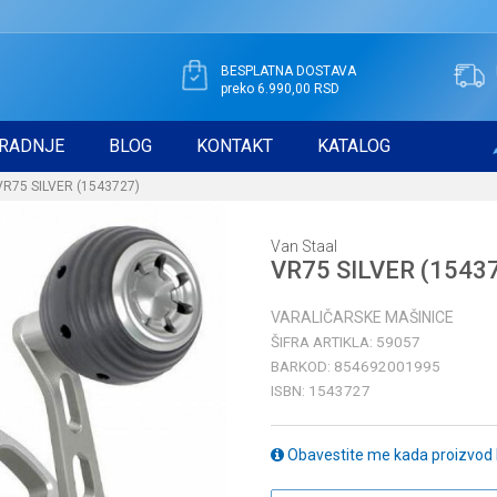
BESPLATNA DOSTAVA
preko 6.990,00 RSD
RADNJE
BLOG
KONTAKT
KATALOG
VR75 SILVER (1543727)
Van Staal
VR75 SILVER (1543
VARALIČARSKE MAŠINICE
ŠIFRA ARTIKLA:
59057
BARKOD:
854692001995
ISBN:
1543727
Obavestite me kada proizvod