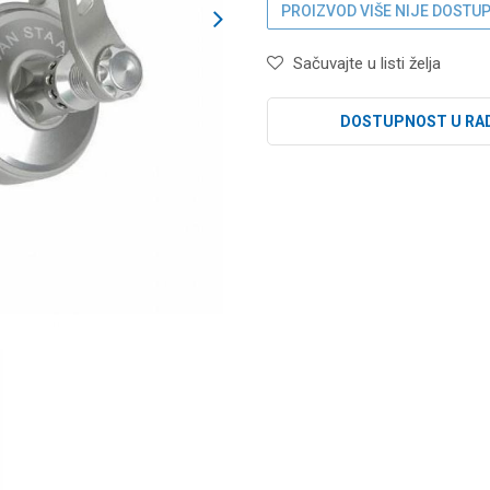
PROIZVOD VIŠE NIJE DOSTU
Sačuvajte u listi želja
DOSTUPNOST U RA