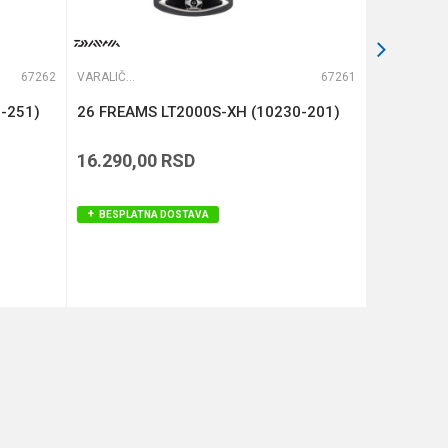
67262
VARALIČARSKE MAŠINICE
67261
VARALIČARSKE MAŠINICE
-251)
26 FREAMS LT2000S-XH (10230-201)
BLACK PA
16.290,00
RSD
8.490,00
BESPLATNA DOSTAVA
BESPLAT
DODAJ U KORPU