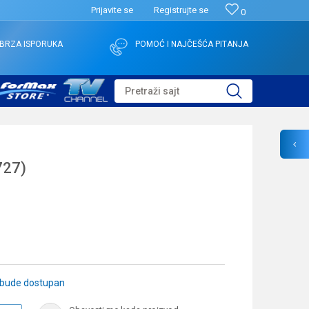
Prijavite se
Registrujte se
0
BRZA ISPORUKA
POMOĆ I NAJČEŠĆA PITANJA
Pretraži sajt
727)
 bude dostupan