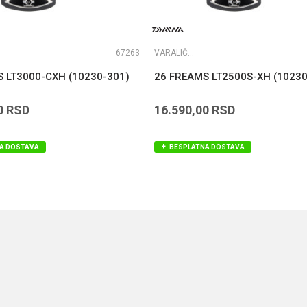
67263
VARALIČARSKE MAŠINICE
 LT3000-CXH (10230-301)
26 FREAMS LT2500S-XH (10230
0
RSD
16.590,00
RSD
A DOSTAVA
BESPLATNA DOSTAVA
DODAJ U KORPU
DODAJ U KORPU