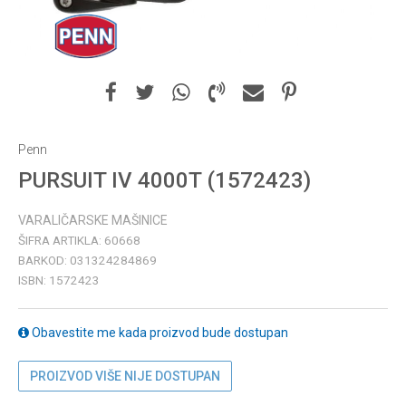
Penn
PURSUIT IV 4000T (1572423)
VARALIČARSKE MAŠINICE
ŠIFRA ARTIKLA:
60668
BARKOD:
031324284869
ISBN:
1572423
Obavestite me kada proizvod bude dostupan
PROIZVOD VIŠE NIJE DOSTUPAN