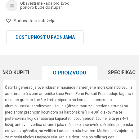
Obavesti me kada proizvod
ponovo bude dostupan
Sačuvajte u listi želja
DOSTUPNOST U RADNJAMA
KAKO KUPITI
SPECIFIKACI
O PROIZVODU
Četvrta generacija ove robusne mašinice namenjene morskom ribolovu, iz
asortimana čuvene američke kuće Penn! Penn Pursuit IV poseduje lagano i
robusno grafitno kućište i rotor otporno na koroziju i morsku so,
aluminijumsku anodizovanu špulnu (dizajniranu za upredene strune) sa
preciznom prednjom kočnicom sa karbonskim "HT-100" diskovima te
prstenovima koji označavaju kapacitet i popunjenost špulne, a tu je i 4+1
ležaj, anti-tvist vođica strune i jaka ručica koja se uvrće u čeličnu pogonsku
osovinu zupčanika, sa velikim i udobnim rukohvatom. Mašinica dizajnirana
za morski ribolov i najveća iskušenja a dostupna po odličnoj ceni!