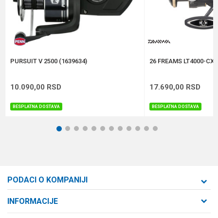
Težina
345 g
Anti-spam zaštita - izračunajte koliko je 4 + 1 :
POŠALJI
PURSUIT V 2500 (1639634)
26 FREAMS LT4000-CXH
10.090,00
RSD
17.690,00
RSD
BESPLATNA DOSTAVA
BESPLATNA DOSTAVA
1
2
3
4
5
6
7
8
9
10
11
12
PODACI O KOMPANIJI
Formaxstore d.o.o
INFORMACIJE