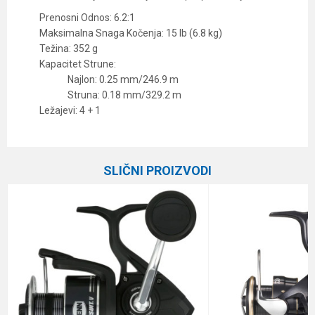
Prenosni Odnos: 6.2:1
Maksimalna Snaga Kočenja: 15 lb (6.8 kg)
Težina: 352 g
Kapacitet Strune:
Najlon: 0.25 mm/246.9 m
Struna: 0.18 mm/329.2 m
Ležajevi: 4 + 1
Karakteristika
Vrednost
Ime/Nadimak
Kategorija
Varaličarske mašinice
SLIČNI PROIZVODI
Prenos
6.2:1
Email
Broj ležaja
4+1
Veličina
4000
Poruka
Brend
Penn
Kapacitet
0.28/245 m