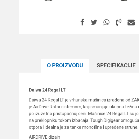
O PROIZVODU
SPECIFIKACIJЕ
Daiwa 24 Regal LT
Daiwa 24 Regal LT je vrhunska mašinica izrađena od ZAIO
je AirDrive Rotor sistemom, koji smanjuje ukupnu težinu 
po izuzetno pristupačnoj ceni. Mašinice 24 Regal LT su još 
na preklopniku tokom izbačaja. Tough Digigear omoguća
otpora i idealna je za tanke monofilne i upredene strune.
AIRDRIVE dizajn