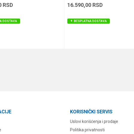
0
RSD
16.590,00
RSD
A DOSTAVA
BESPLATNA DOSTAVA
DODAJ U KORPU
DODAJ U KORPU
ACIJE
KORISNIČKI SERVIS
Uslovi korišćenja i prodaje
e
Politika privatnosti