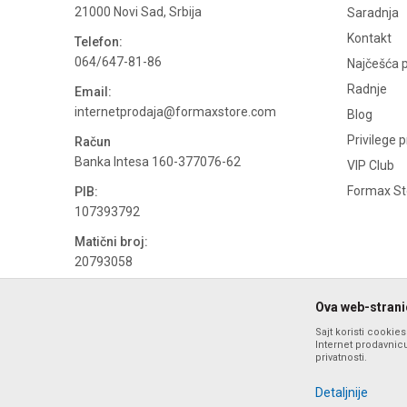
21000 Novi Sad, Srbija
Saradnja
Kontakt
Telefon:
064/647-81-86
Najčešća p
Radnje
Email:
internetprodaja@formaxstore.com
Blog
Privilege 
Račun
Banka Intesa 160-377076-62
VIP Club
Formax Sto
PIB:
107393792
Matični broj:
20793058
PDV broj
Ova web-stranic
694500884
Sajt koristi cookie
Internet prodavnicu
privatnosti.
Detaljnije