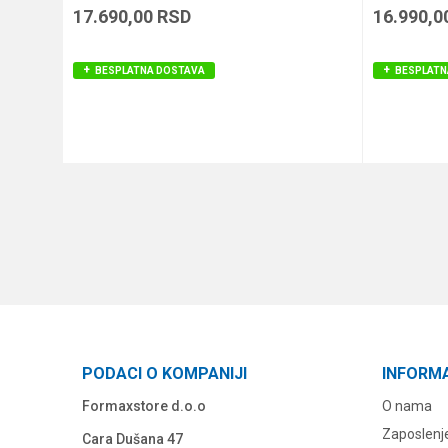
17.690,00
RSD
16.990,0
BESPLATNA DOSTAVA
BESPLATN
DODAJ U KORPU
PODACI O KOMPANIJI
INFORM
Formaxstore d.o.o
O nama
Zaposlenj
Cara Dušana 47