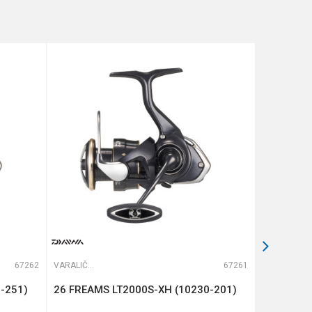
67262
VARALIČARSKE MAŠINICE
67261
VARALIČARSKE MAŠINICE
-251)
26 FREAMS LT2000S-XH (10230-201)
BLACK PA