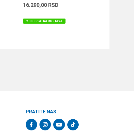
16.290,00
RSD
8.490,00
BESPLATNA DOSTAVA
BESPLAT
DODAJ U KORPU
PRATITE NAS