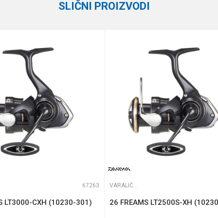
SLIČNI PROIZVODI
6+1
Daiwa
0.20/150 m
te koliko je 4 + 1 :
180 g
67263
VARALIČARSKE MAŠINICE
 LT3000-CXH (10230-301)
26 FREAMS LT2500S-XH (10230