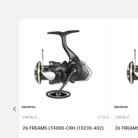
Broj ležaja
Brend
Kapacitet
Anti-spam zaštita - izračunaj
Težina
POŠALJI
66205
VARALIČARSKE MAŠINICE
67264
VARALIČARSKE MAŠINICE
26 FREAMS LT4000-CXH (10230-402)
26 FREAMS