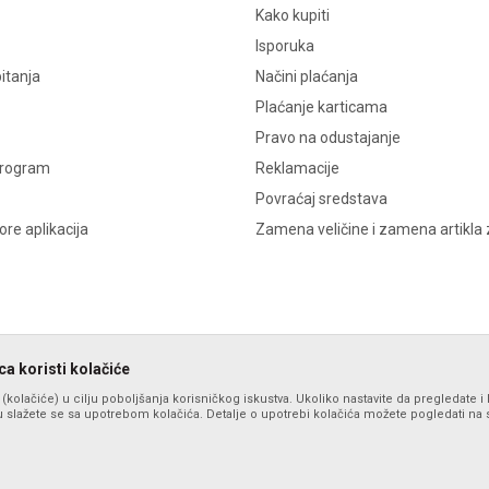
Kako kupiti
Isporuka
itanja
Načini plaćanja
Plaćanje karticama
Pravo na odustajanje
program
Reklamacije
Povraćaj sredstava
re aplikacija
Zamena veličine i zamena artikla 
a koristi kolačiće
s (kolačiće) u cilju poboljšanja korisničkog iskustva. Ukoliko nastavite da pregledate i 
 slažete se sa upotrebom kolačića. Detalje o upotrebi kolačića možete pogledati na st