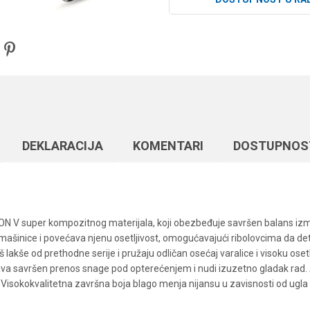
DEKLARACIJA
KOMENTARI
DOSTUPNOS
N V super kompozitnog materijala, koji obezbeđuje savršen balans izme
mašinice i povećava njenu osetljivost, omogućavajući ribolovcima da dete
lakše od prethodne serije i pružaju odličan osećaj varalice i visoku osetlji
va savršen prenos snage pod opterećenjem i nudi izuzetno gladak rad.
 Visokokvalitetna završna boja blago menja nijansu u zavisnosti od ugla s