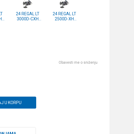
LT
24 REGAL LT
24 REGAL LT
H
3000D-CXH
2500D-XH
7)
(10116-307)
(10116-257)
Obavesti me o sniženju
J U KORPU
DNJAMA