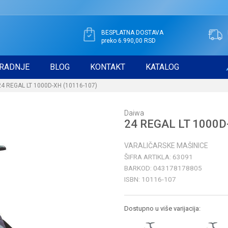
BESPLATNA DOSTAVA
preko 6.990,00 RSD
RADNJE
BLOG
KONTAKT
KATALOG
24 REGAL LT 1000D-XH (10116-107)
Daiwa
24 REGAL LT 1000D
VARALIČARSKE MAŠINICE
ŠIFRA ARTIKLA:
63091
BARKOD:
043178178805
ISBN:
10116-107
Dostupno u više varijacija: