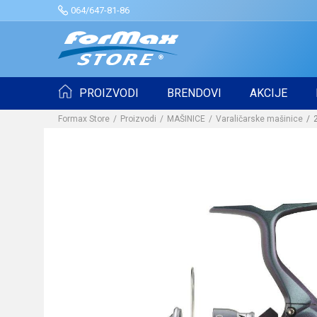
064/647-81-86
PROIZVODI
BRENDOVI
AKCIJE
Formax Store
Proizvodi
MAŠINICE
Varaličarske mašinice