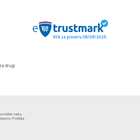
za drugi
koristite našu
ranici Politika