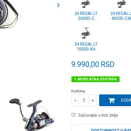
24 REGAL LT
24 REGAL 
5000D-C
4000D-CX
(10116-507)
(10116-40
24 REGAL LT
1000D-XH
(10116-107)
9.990,00
RSD
BESPLATNA DOSTAVA
Količina:
DODA
Sačuvajte u listi želja
DOSTUPNOST U RA