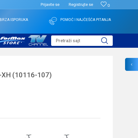
Prijavite se
Registrujte se
0
BRZA ISPORUKA
POMOĆ I NAJČEŠĆA PITANJA
Pretraži sajt
-XH (10116-107)