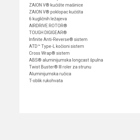
ZAION V® kućište mašinice
ZAION V® poklopac kućišta
6 kugličnih ležajeva
AIRDRIVE ROTOR®
TOUGH DIGIGEAR®
Infinite Anti-Reverse® sistem
ATD™ Type-L kočioni sistem
Cross Wrap® sistem
ABS® aluminijumska longcast špulna
Twist Buster® III roler za strunu
Aluminijumska ručica
T-oblik rukohvata
Karakteristika
Ime/Nadimak
Kategorija
Prenos
Poruka
Veličina