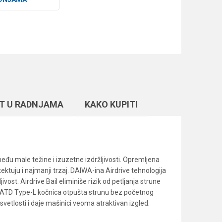
T U RADNJAMA
KAKO KUPITI
đu male težine i izuzetne izdržljivosti. Opremljena
ktuju i najmanji trzaj. DAIWA-ina Airdrive tehnologija
vost. Airdrive Bail eliminiše rizik od petljanja strune
 ATD Type-L kočnica otpušta strunu bez početnog
vetlosti i daje mašinici veoma atraktivan izgled.