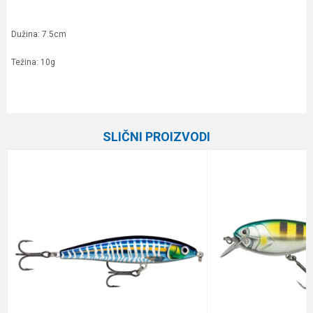
Dužina: 7.5cm
Težina: 10g
Karakteristika
Vrednost
Ime/Nadimak
Kategorija
Vobleri
SLIČNI PROIZVODI
Brend
Shakespeare
Email
Poruka
Anti-spam zaštita - izračunajte koliko je 6 - 1 :