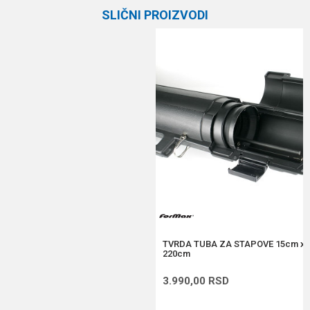
Kategorija
Zaštitne tube
SLIČNI PROIZVODI
Brend
Plano
Email
Poruka
Anti-spam zaštita - izračunajte koliko je 9 - 4 :
POŠALJI
TVRDA TUBA ZA STAPOVE 15cm x 
220cm
3.990,00
RSD