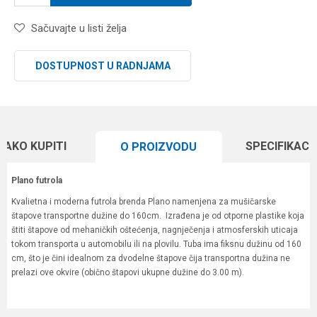
Sačuvajte u listi želja
DOSTUPNOST U RADNJAMA
KAKO KUPITI
SPECIFIKACI
O PROIZVODU
Plano futrola
Kvalietna i moderna futrola brenda Plano namenjena za mušičarske
štapove transportne dužine do 160cm. Izrađena je od otporne plastike koja
štiti štapove od mehaničkih oštećenja, nagnječenja i atmosferskih uticaja
tokom transporta u automobilu ili na plovilu. Tuba ima fiksnu dužinu od 160
cm, što je čini idealnom za dvodelne štapove čija transportna dužina ne
prelazi ove okvire (obično štapovi ukupne dužine do 3.00 m).
Karakteristika
Vrednost
Ime/Nadimak