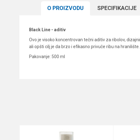
O PROIZVODU
SPECIFIKACIJЕ
Black Line - aditiv
Ovo je visoko koncentrovan tečni aditiv za ribolov, diz
ali opšti cilj je da brzo i efikasno privuče ribu na hranili
Pakovanje: 500 ml
Karakteristika
Ime/Nadimak
Kategorija
Brend
Poruka