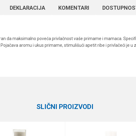
DEKLARACIJA
KOMENTARI
DOSTUPNOS
ajniran da maksimalno poveća privlačnost vaše primame i mamaca. Specif
šte. Pojačava aromu i ukus primame, stimulišući apetit ribe i privlačeći je u
Vrednost
Email
Arome i aditivi
Black Line
SLIČNI PROIZVODI