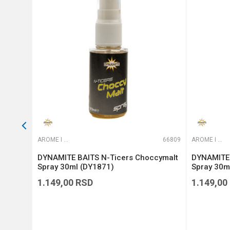
Anti-spam zaštita - izračunaj
POŠALJI
66751
AROME I ADITIVI
66809
AROME I ADITIVI
 &
DYNAMITE BAITS N-Ticers Choccymalt
DYNAMITE 
Spray 30ml (DY1871)
Spray 30m
1.149,00
RSD
1.149,00