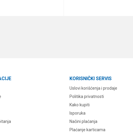
DODAJ U KORPU
DODAJ U KORPU
ACIJE
KORISNIČKI SERVIS
Uslovi korišćenja i prodaje
e
Politika privatnosti
Kako kupiti
Isporuka
itanja
Načini plaćanja
Plaćanje karticama