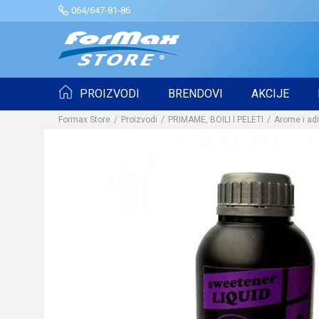
064/647-81-86
PROIZVODI
BRENDOVI
AKCIJE
Formax Store
Proizvodi
PRIMAME, BOILI I PELETI
Arome i adi