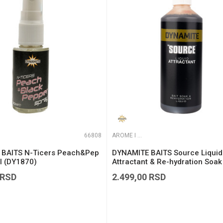
te koliko je 2 + 3 :
66808
AROME I ADITIVI
BAITS N-Ticers Peach&Pep
DYNAMITE BAITS Source Liquid
l (DY1870)
Attractant & Re-hydration Soak
(DY122)
RSD
2.499,00
RSD