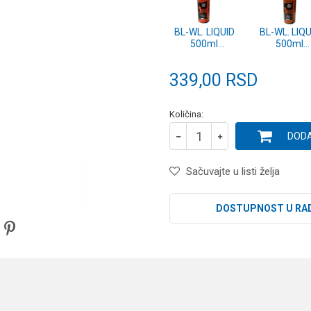
BL-WL. LIQUID
BL-WL. LIQU
500ml
500ml
DEVERIKA
BABUSK
339,00
RSD
Količina:
DODA
Sačuvajte u listi želja
DOSTUPNOST U RA