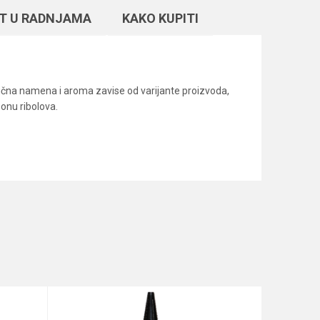
T U RADNJAMA
KAKO KUPITI
ična namena i aroma zavise od varijante proizvoda,
 zonu ribolova.