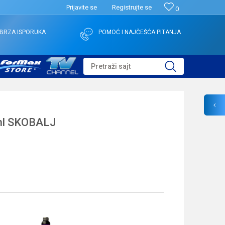
Prijavite se
Registrujte se
0
BRZA ISPORUKA
POMOĆ I NAJČEŠĆA PITANJA
Pretraži sajt
ml SKOBALJ