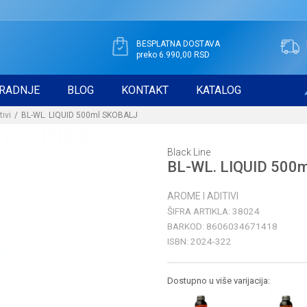
BESPLATNA DOSTAVA
preko 6.990,00 RSD
RADNJE
BLOG
KONTAKT
KATALOG
tivi
BL-WL. LIQUID 500ml SKOBALJ
Black Line
BL-WL. LIQUID 500
AROME I ADITIVI
ŠIFRA ARTIKLA:
38024
BARKOD:
8606034671418
ISBN:
2024-322
Dostupno u više varijacija: