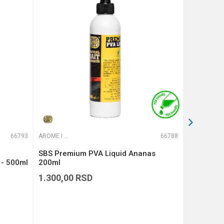
66793
AROME I ADITIVI
66788
AROME I ADITIVI
SBS Premium PVA Liquid Ananas
SBS Hookb
 - 500ml
200ml
1.300,00
RSD
529,00
R