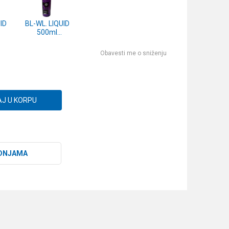
ID
BL-WL. LIQUID
500ml
A
SKOBALJ
Obavesti me o sniženju
J U KORPU
DNJAMA