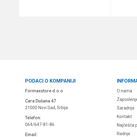
DODAJ U KORPU
PODACI O KOMPANIJI
INFORM
Formaxstore d.o.o
O nama
Zaposlenj
Cara Dušana 47
21000 Novi Sad, Srbija
Saradnja
Kontakt
Telefon:
064/647-81-86
Najčešća p
Radnje
Email: