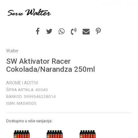
Walter
SW Aktivator Racer
Cokolada/Narandza 250ml
AROME I ADITIVI
ŠIFRA ARTIKLA:
43040
BARKOD:
5999546228014
ISBN:
MASW005
Dostupno u više varijacija: