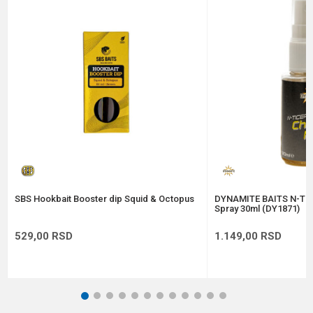
Poruka
Anti-spam zaštita - izračunajte koliko je 9 - 4 :
POŠALJI
SBS Hookbait Booster dip Squid & Octopus
DYNAMITE BAITS N-Tic
Spray 30ml (DY1871)
529,00
RSD
1.149,00
RSD
1
2
3
4
5
6
7
8
9
10
11
12