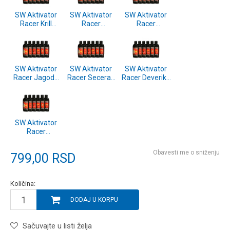
SW Aktivator
SW Aktivator
SW Aktivator
Racer Krill
Racer
Racer
250ml
Halibut/Jagoda
Cokolada/Narandza
250ml
250ml
SW Aktivator
SW Aktivator
SW Aktivator
Racer Jagoda
Racer Secerac
Racer Deverika
250ml
250ml
250ml
SW Aktivator
Racer
Panettone
250ml
Obavesti me o sniženju
799,00
RSD
Količina:
DODAJ U KORPU
Sačuvajte u listi želja