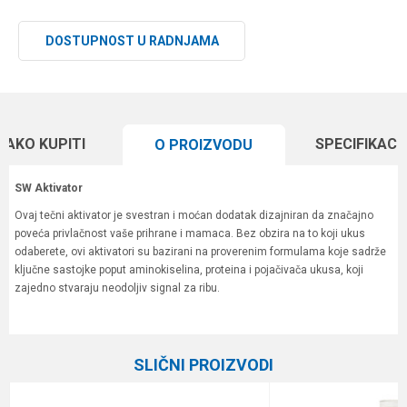
DOSTUPNOST U RADNJAMA
KAKO KUPITI
SPECIFIKACI
O PROIZVODU
SW Aktivator
Ovaj tečni aktivator je svestran i moćan dodatak dizajniran da značajno
poveća privlačnost vaše prihrane i mamaca. Bez obzira na to koji ukus
odaberete, ovi aktivatori su bazirani na proverenim formulama koje sadrže
ključne sastojke poput aminokiselina, proteina i pojačivača ukusa, koji
zajedno stvaraju neodoljiv signal za ribu.
Karakteristika
Vrednost
Ime/Nadimak
Kategorija
Arome i aditivi
SLIČNI PROIZVODI
Brend
Walter
Email