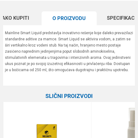
KAKO KUPITI
SPECIFIKACI
O PROIZVODU
Mainline Smart Liquid predstavlja inovativno rešenje koje daleko prevazilazi
standardne aditive za mamce. Smart Liquid se aktivira vodom, a zatim se
širi vertikalno kroz vodeni stub. Na taj način, hranjeno mesto postaje
zasićeno naprednim jedinjenjima poput slobodnih aminokiselina,
stimulativnih elemenata u tragovima i intenzivnih aroma. Ovaj jedinstveni
ukus poznat je po svojoj izuzetnoj efikasnosti u privlačenju riba. Dostupan
je u bočicama od 250 ml, što omogućava dugotrajnu i praktičnu upotrebu.
Karakteristika
Vrednost
Ime/Nadimak
Kategorija
Arome i aditivi
SLIČNI PROIZVODI
Brend
Mainline
Email
Poruka