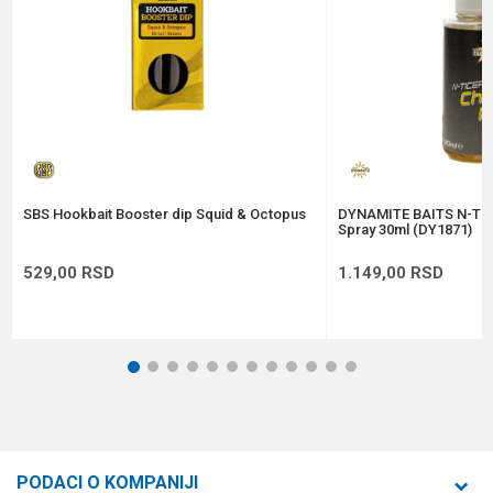
Anti-spam zaštita - izračunajte koliko je 2 + 3 :
POŠALJI
SBS Hookbait Booster dip Squid & Octopus
DYNAMITE BAITS N-Tic
Spray 30ml (DY1871)
529,00
RSD
1.149,00
RSD
1
2
3
4
5
6
7
8
9
10
11
12
PODACI O KOMPANIJI