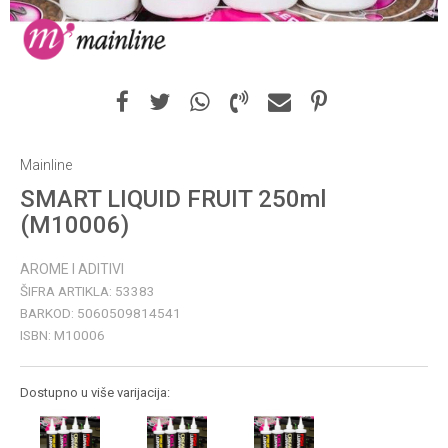
Mainline
SMART LIQUID FRUIT 250ml
(M10006)
AROME I ADITIVI
ŠIFRA ARTIKLA:
53383
BARKOD:
5060509814541
ISBN:
M10006
Dostupno u više varijacija: