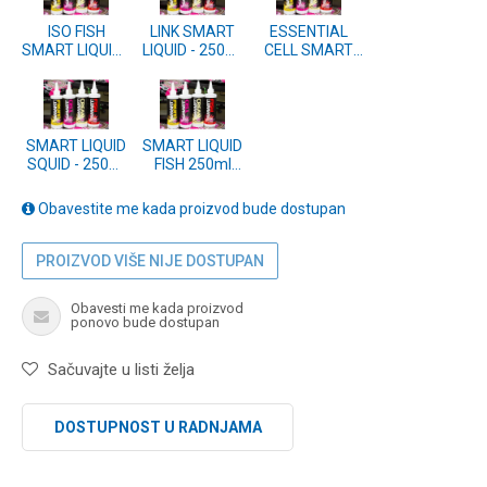
ISO FISH
LINK SMART
ESSENTIAL
SMART LIQUID -
LIQUID - 250ml
CELL SMART
250ml
(M10012)
LIQUID - 250ml
(M10013)
(M10011)
SMART LIQUID
SMART LIQUID
SQUID - 250ml
FISH 250ml
(M10010)
(M10005)
Obavestite me kada proizvod bude dostupan
PROIZVOD VIŠE NIJE DOSTUPAN
Obavesti me kada proizvod
ponovo bude dostupan
Sačuvajte u listi želja
DOSTUPNOST U RADNJAMA