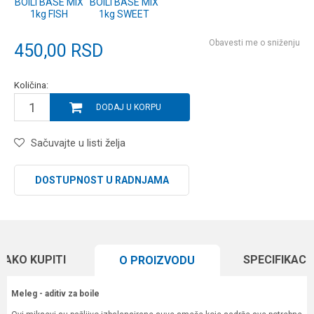
BOILI BASE MIX
BOILI BASE MIX
1kg FISH
1kg SWEET
Obavesti me o sniženju
450,00
RSD
Količina:
DODAJ U KORPU
Sačuvajte u listi želja
DOSTUPNOST U RADNJAMA
KAKO KUPITI
SPECIFIKACI
O PROIZVODU
Meleg - aditiv za boile