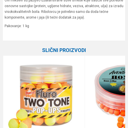
Ovi miksevi su pažljivo izbalansirane suve smeše koje sadrže sve potrebne
osnovne sastojke (protein, ugljene hidrate, veziva, atraktore, ulja) za izradu
visokokvalitetnih boila. Ribolovcu je potrebno samo da doda tečne
komponente, arome i jaja (ili tečni dodatak za jaja).
Pakovanje: 1 kg
Karakteristika
Vrednost
Ime/Nadimak
Kategorija
Boile
SLIČNI PROIZVODI
Brend
Meleg
Email
Poruka
Anti-spam zaštita - izračunajte koliko je 9 - 4 :