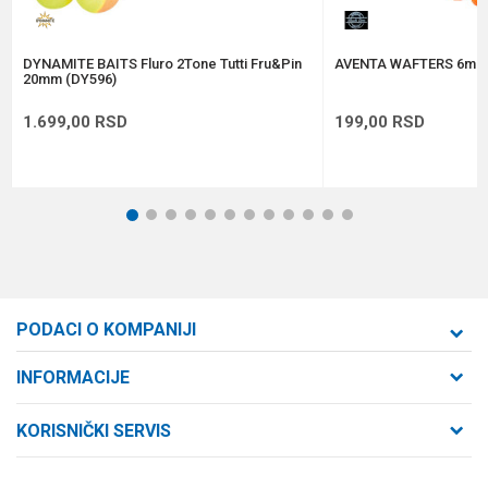
POŠALJI
DYNAMITE BAITS Fluro 2Tone Tutti Fru&Pin
AVENTA WAFTERS 6mm
20mm (DY596)
1.699,00
RSD
199,00
RSD
1
2
3
4
5
6
7
8
9
10
11
12
PODACI O KOMPANIJI
Formaxstore d.o.o
INFORMACIJE
O nama
Cara Dušana 47
KORISNIČKI SERVIS
21000 Novi Sad, Srbija
Zaposlenje
Uslovi korišćenja i prodaje
Saradnja
Telefon: