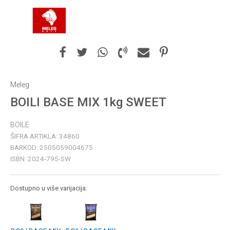
Meleg
BOILI BASE MIX 1kg SWEET
BOILE
ŠIFRA ARTIKLA:
34860
BARKOD:
2505059004675
ISBN:
2024-795-SW
Dostupno u više varijacija: