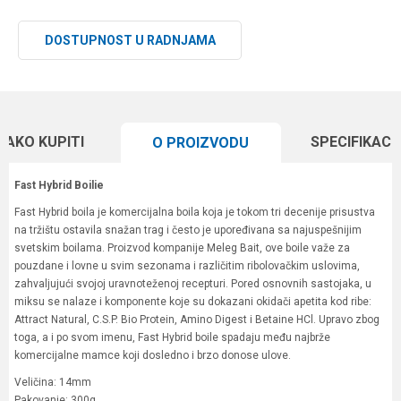
DOSTUPNOST U RADNJAMA
KAKO KUPITI
SPECIFIKACI
O PROIZVODU
Fast Hybrid Boilie
Fast Hybrid boila je komercijalna boila koja je tokom tri decenije prisustva
na tržištu ostavila snažan trag i često je upoređivana sa najuspešnijim
svetskim boilama. Proizvod kompanije Meleg Bait, ove boile važe za
pouzdane i lovne u svim sezonama i različitim ribolovačkim uslovima,
zahvaljujući svojoj uravnoteženoj recepturi. Pored osnovnih sastojaka, u
miksu se nalaze i komponente koje su dokazani okidači apetita kod ribe:
Attract Natural, C.S.P. Bio Protein, Amino Digest i Betaine HCl. Upravo zbog
toga, a i po svom imenu, Fast Hybrid boile spadaju među najbrže
komercijalne mamce koji dosledno i brzo donose ulove.
Veličina: 14mm
Pakovanje: 300g