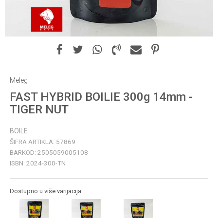
Meleg
FAST HYBRID BOILIE 300g 14mm -
TIGER NUT
BOILE
ŠIFRA ARTIKLA:
57869
BARKOD:
2505059005108
ISBN:
2024-300-TN
Dostupno u više varijacija: