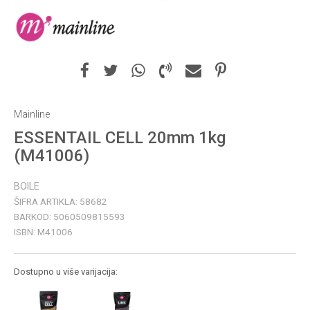
Mainline
ESSENTAIL CELL 20mm 1kg
(M41006)
BOILE
ŠIFRA ARTIKLA:
58682
BARKOD:
5060509815593
ISBN:
M41006
Dostupno u više varijacija: