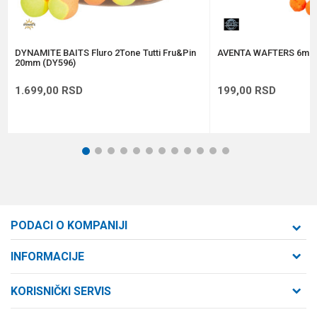
POŠALJI
DYNAMITE BAITS Fluro 2Tone Tutti Fru&Pin
AVENTA WAFTERS 6mm
20mm (DY596)
1.699,00
RSD
199,00
RSD
1
2
3
4
5
6
7
8
9
10
11
12
PODACI O KOMPANIJI
Formaxstore d.o.o
INFORMACIJE
O nama
Cara Dušana 47
KORISNIČKI SERVIS
21000 Novi Sad, Srbija
Zaposlenje