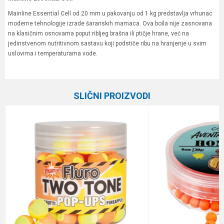
Mainline Essential Cell od 20 mm u pakovanju od 1 kg predstavlja vrhunac
moderne tehnologije izrade šaranskih mamaca. Ova boila nije zasnovana
na klasičnim osnovama poput ribljeg brašna ili ptičje hrane, već na
jedinstvenom nutritivnom sastavu koji podstiče ribu na hranjenje u svim
uslovima i temperaturama vode.
Karakteristika
Vrednost
Ime/Nadimak
Kategorija
Boile
SLIČNI PROIZVODI
Brend
Mainline
Email
Poruka
Anti-spam zaštita - izračunajte koliko je 6 - 1 :