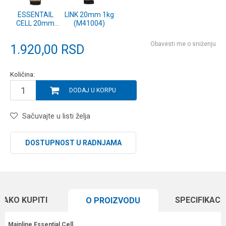
ESSENTAIL
LINK 20mm 1kg
CELL 20mm
(M41004)
1kg (M41006)
Obavesti me o sniženju
1.920,00
RSD
Količina:
DODAJ U KORPU
Sačuvajte u listi želja
DOSTUPNOST U RADNJAMA
KAKO KUPITI
SPECIFIKACI
O PROIZVODU
Mainline Essential Cell