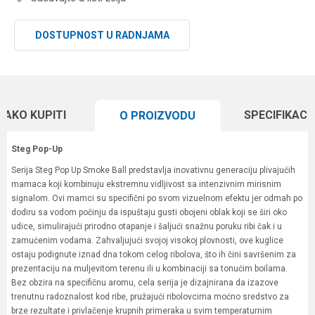
DOSTUPNOST U RADNJAMA
KAKO KUPITI
SPECIFIKACI
O PROIZVODU
Steg Pop-Up
Serija Steg Pop Up Smoke Ball predstavlja inovativnu generaciju plivajućih
mamaca koji kombinuju ekstremnu vidljivost sa intenzivnim mirisnim
signalom. Ovi mamci su specifični po svom vizuelnom efektu jer odmah po
dodiru sa vodom počinju da ispuštaju gusti obojeni oblak koji se širi oko
udice, simulirajući prirodno otapanje i šaljući snažnu poruku ribi čak i u
zamućenim vodama. Zahvaljujući svojoj visokoj plovnosti, ove kuglice
ostaju podignute iznad dna tokom celog ribolova, što ih čini savršenim za
prezentaciju na muljevitom terenu ili u kombinaciji sa tonućim boilama.
Bez obzira na specifičnu aromu, cela serija je dizajnirana da izazove
trenutnu radoznalost kod ribe, pružajući ribolovcima moćno sredstvo za
brze rezultate i privlačenje krupnih primeraka u svim temperaturnim