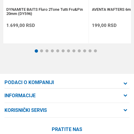
POŠALJI
DYNAMITE BAITS Fluro 2Tone Tutti Fru&Pin
AVENTA WAFTERS 6mm
20mm (DY596)
1.699,00
RSD
199,00
RSD
1
2
3
4
5
6
7
8
9
10
11
12
PODACI O KOMPANIJI
Formaxstore d.o.o
INFORMACIJE
O nama
Cara Dušana 47
KORISNIČKI SERVIS
21000 Novi Sad, Srbija
Zaposlenje
Uslovi korišćenja i prodaje
Saradnja
Telefon:
PRATITE NAS
Politika privatnosti
064/647-81-86
Kontakt