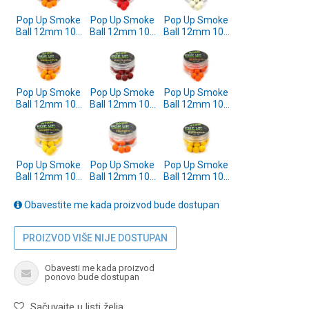
Pop Up Smoke
Pop Up Smoke
Pop Up Smoke
Ball 12mm 10g
Ball 12mm 10g
Ball 12mm 10g
Cheese
Strawberry
N-Butyric
(SP172141)
(SP172139)
(SP172138)
Pop Up Smoke
Pop Up Smoke
Pop Up Smoke
Ball 12mm 10g
Ball 12mm 10g
Ball 12mm 10g
Pineapple
Sausage
Mango
(SP172137)
(SP172136)
(SP172135)
Pop Up Smoke
Pop Up Smoke
Pop Up Smoke
Ball 12mm 10g
Ball 12mm 10g
Ball 12mm 10g
Sweet Corn
Honey
Banana
(SP172134)
(SP172133)
(SP172131)
Obavestite me kada proizvod bude dostupan
PROIZVOD VIŠE NIJE DOSTUPAN
Obavesti me kada proizvod
ponovo bude dostupan
Sačuvajte u listi želja