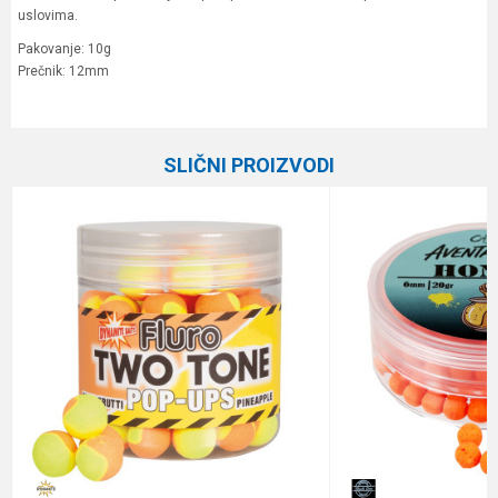
uslovima.
Pakovanje: 10g
Prečnik: 12mm
Karakteristika
Vrednost
Ime/Nadimak
Kategorija
Boile
SLIČNI PROIZVODI
Brend
STEG
Email
Poruka
Anti-spam zaštita - izračunajte koliko je 6 - 1 :