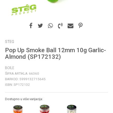
STEG
Pop Up Smoke Ball 12mm 10g Garlic-
Almond (SP172132)
BOILE
ŠIFRA ARTIKLA:
66360
BARKOD:
5999132715645
ISBN:
SP172132
Dostupno u više varijacija: