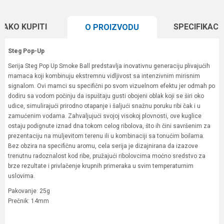
KAKO KUPITI
SPECIFIKACI
O PROIZVODU
Steg Pop-Up
Serija Steg Pop Up Smoke Ball predstavlja inovativnu generaciju plivajućih
mamaca koji kombinuju ekstremnu vidljivost sa intenzivnim mirisnim
signalom. Ovi mamci su specifični po svom vizuelnom efektu jer odmah po
dodiru sa vodom počinju da ispuštaju gusti obojeni oblak koji se širi oko
udice, simulirajući prirodno otapanje i šaljući snažnu poruku ribi čak i u
zamućenim vodama. Zahvaljujući svojoj visokoj plovnosti, ove kuglice
ostaju podignute iznad dna tokom celog ribolova, što ih čini savršenim za
prezentaciju na muljevitom terenu ili u kombinaciji sa tonućim boilama.
Bez obzira na specifičnu aromu, cela serija je dizajnirana da izazove
trenutnu radoznalost kod ribe, pružajući ribolovcima moćno sredstvo za
brze rezultate i privlačenje krupnih primeraka u svim temperaturnim
uslovima.
Pakovanje: 25g
Prečnik: 14mm
Karakteristika
Vrednost
Ime/Nadimak