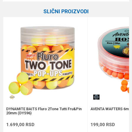
Kategorija
Boile
SLIČNI PROIZVODI
Brend
STEG
Email
Poruka
Anti-spam zaštita - izračunajte koliko je 4 + 1 :
POŠALJI
DYNAMITE BAITS Fluro 2Tone Tutti Fru&Pin
AVENTA WAFTERS 6mm
20mm (DY596)
1.699,00
RSD
199,00
RSD