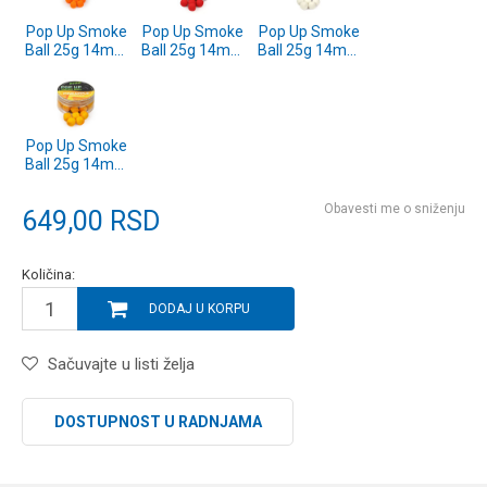
Pop Up Smoke
Pop Up Smoke
Pop Up Smoke
Ball 25g 14mm
Ball 25g 14mm
Ball 25g 14mm
Chili-Mango
Strawberry-
N-Butyric Acid
(SP316127)
Halibut
(SP316125)
(SP316126)
Pop Up Smoke
Ball 25g 14mm
Pineapple
(SP316124)
Obavesti me o sniženju
649,00
RSD
Količina:
DODAJ U KORPU
Sačuvajte u listi želja
DOSTUPNOST U RADNJAMA