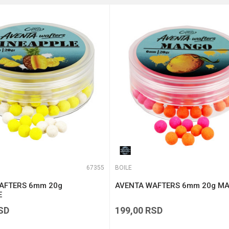
e koliko je 6 - 1 :
67355
BOILE
AFTERS 6mm 20g
AVENTA WAFTERS 6mm 20g M
E
SD
199,00
RSD