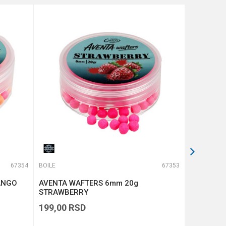
67354
BOILE
67353
BOILE
ANGO
AVENTA WAFTERS 6mm 20g
Wafters 
STRAWBERRY
Strawberr
199,00
RSD
369,00
R