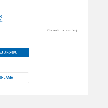
ER
OP-
 -
W,WHITE
Obavesti me o sniženju
J U KORPU
DNJAMA