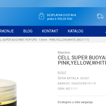
BESPLATNA DOSTAVA
preko 6.990,00 RSD
RADNJE
BLOG
KONTAKT
KATALOG
L SUPER BUOYANT POP-UPS - 13mm - PINK,YELLOW,WHITE (M21111)
Mainline
CELL SUPER BUOYA
PINK,YELLOW,WHIT
BOILE
ŠIFRA ARTIKLA:
66501
BARKOD:
5060509819119
ISBN:
M21111
Dostupno u više varijacija: