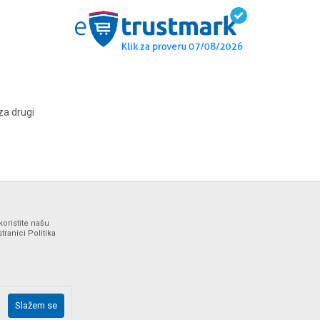
za drugi
koristite našu
ranici Politika
ne i bez grešaka. Svi artikli prikazani na sajtu su deo naše
Slažem se
drške web shopa na tel. 064/647-81-86.