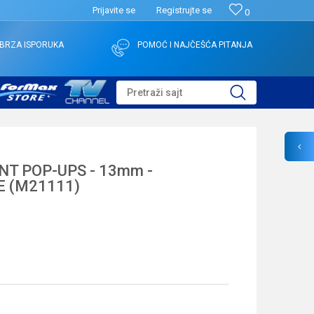
Prijavite se
Registrujte se
0
BRZA ISPORUKA
POMOĆ I NAJČEŠĆA PITANJA
Pretraži sajt
NT POP-UPS - 13mm -
E (M21111)