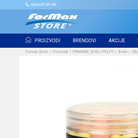
064/647-81-86
PROIZVODI
BRENDOVI
AKCIJE
Formax Store
Proizvodi
PRIMAME, BOILI I PELETI
Boile
CEL