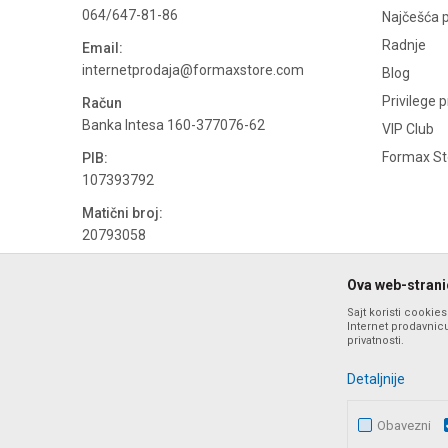
064/647-81-86
Najčešća p
Radnje
Email:
internetprodaja@formaxstore.com
Blog
Privilege 
Račun
Banka Intesa 160-377076-62
VIP Club
Formax Sto
PIB:
107393792
Matični broj:
20793058
PDV broj
Ova web-stranic
694500884
Sajt koristi cookie
Internet prodavnicu
privatnosti.
Detaljnije
Obavezni
Nastojimo da budemo što precizniji u opisu proizvoda, prika
ponude i ne podrazumeva da su dostupn