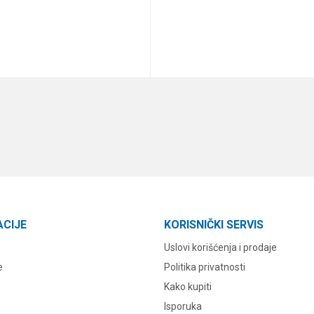
DODAJ U KORPU
DODAJ U KORPU
ACIJE
KORISNIČKI SERVIS
Uslovi korišćenja i prodaje
e
Politika privatnosti
Kako kupiti
Isporuka