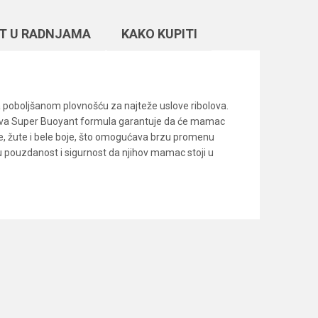
T U RADNJAMA
KAKO KUPITI
a poboljšanom plovnošću za najteže uslove ribolova.
hova Super Buoyant formula garantuje da će mamac
oze, žute i bele boje, što omogućava brzu promenu
nu pouzdanost i sigurnost da njihov mamac stoji u