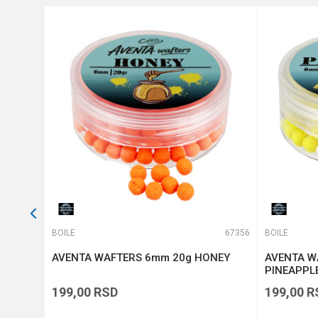
Anti-spam zaštita - izračunajt
POŠALJI
66818
BOILE
67356
BOILE
tti
AVENTA WAFTERS 6mm 20g HONEY
AVENTA W
PINEAPPL
199,00
RSD
199,00
R