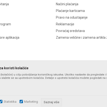
itanja
Načini plaćanja
Plaćanje karticama
Pravo na odustajanje
program
Reklamacije
Povraćaj sredstava
re aplikacija
Zamena veličine i zamena artikla 
a koristi kolačiće
s (kolačiće) u cilju poboljšanja korisničkog iskustva. Ukoliko nastavite da pregledate i 
 slažete se sa upotrebom kolačića. Detalje o upotrebi kolačića možete pogledati na st
Statistika
Marketing
zu slika i samih cena, ali ne možemo garantovati da su sve informacije komplet
Saznaj više
i u svakom trenutku. Raspoloživost robe možete proveriti pozivom na broj po