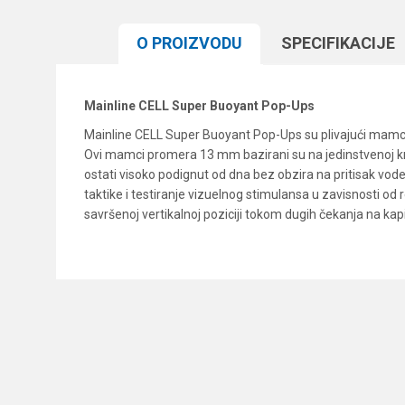
O PROIZVODU
SPECIFIKACIJЕ
Mainline CELL Super Buoyant Pop-Ups
Mainline CELL Super Buoyant Pop-Ups su plivajući mamci 
Ovi mamci promera 13 mm bazirani su na jedinstvenoj k
ostati visoko podignut od dna bez obzira na pritisak vode
taktike i testiranje vizuelnog stimulansa u zavisnosti o
savršenoj vertikalnoj poziciji tokom dugih čekanja na ka
Karakteristika
Ime/Nadimak
Kategorija
Brend
Poruka