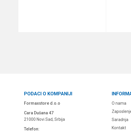
DODAJ U KORPU
PODACI O KOMPANIJI
INFORM
Formaxstore d.o.o
O nama
Zaposlenj
Cara Dušana 47
21000 Novi Sad, Srbija
Saradnja
Kontakt
Telefon: