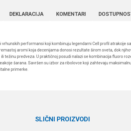
DEKLARACIJA
KOMENTARI
DOSTUPNOS
vrhunskih performansi koji kombinuju legendarni Cell profil atrakcije s
remastoj aromi koja decenijama donosi rezultate širom sveta, dok nji
 ili težinu predveza. U praktičnoj posudi nalazi se kombinacija fluoro r
d reakcije šarana. Savršen su izbor za ribolovce koji zahtevaju maksimal
pitalne primerke.
Vrednost
Email
Boile
Mainline
SLIČNI PROIZVODI