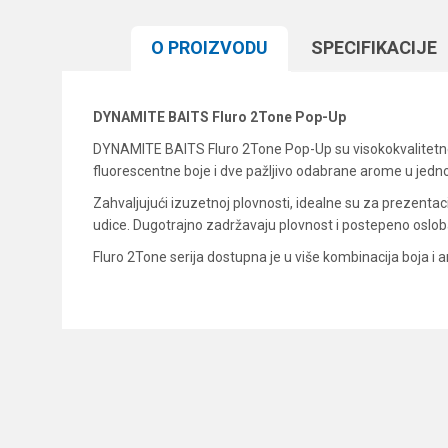
O PROIZVODU
SPECIFIKACIJЕ
DYNAMITE BAITS Fluro 2Tone Pop-Up
DYNAMITE BAITS Fluro 2Tone Pop-Up su visokokvalitetne p
fluorescentne boje i dve pažljivo odabrane arome u jedn
Zahvaljujući izuzetnoj plovnosti, idealne su za prezent
udice. Dugotrajno zadržavaju plovnost i postepeno oslobađ
Fluro 2Tone serija dostupna je u više kombinacija boja i
Karakteristika
Ime/Nadimak
Kategorija
Brend
Poruka