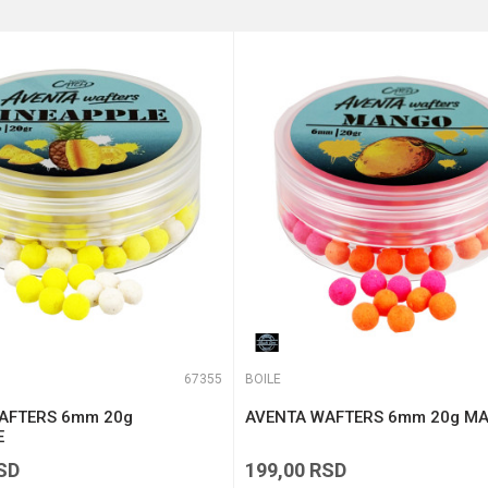
te koliko je 4 + 1 :
67355
BOILE
AFTERS 6mm 20g
AVENTA WAFTERS 6mm 20g M
E
SD
199,00
RSD