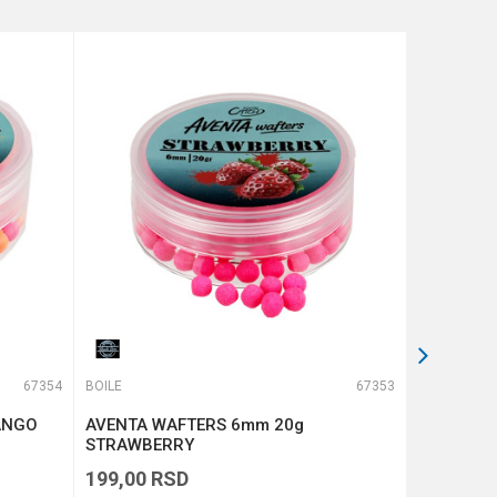
67354
BOILE
67353
BOILE
ANGO
AVENTA WAFTERS 6mm 20g
Wafters 
STRAWBERRY
Strawberr
199,00
RSD
369,00
R