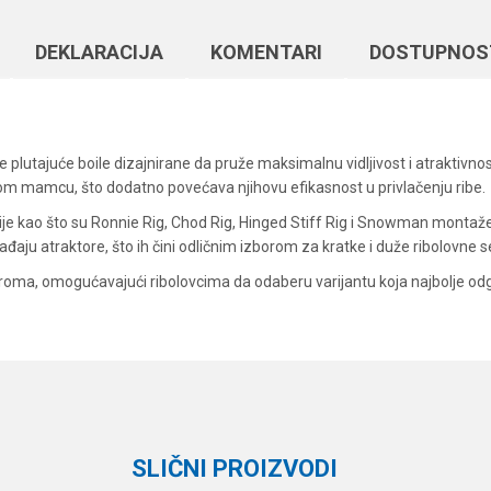
DEKLARACIJA
KOMENTARI
DOSTUPNOS
lutajuće boile dizajnirane da pruže maksimalnu vidljivost i atraktivnos
om mamcu, što dodatno povećava njihovu efikasnost u privlačenju ribe.
acije kao što su Ronnie Rig, Chod Rig, Hinged Stiff Rig i Snowman monta
aju atraktore, što ih čini odličnim izborom za kratke i duže ribolovne se
 aroma, omogućavajući ribolovcima da odaberu varijantu koja najbolje od
Vrednost
Email
Boile
Dynamite Baits
SLIČNI PROIZVODI