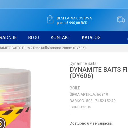
BESPLATNA DOSTAVA
preko 6.990,00 RSD
RADNJE
BLOG
KONTAKT
KATALOG
AMITE BAITS Fluro 2Tone Krill&Banana 20mm (DY606)
Dynamite Baits
DYNAMITE BAITS Fl
(DY606)
BOILE
ŠIFRA ARTIKLA:
66819
BARKOD:
5031745215249
ISBN:
DY606
Dostupno u više varijacija: