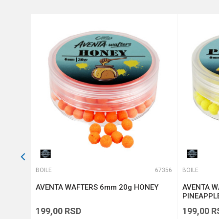
Anti-spam zaštita - izračunaj
POŠALJI
66817
BOILE
67356
BOILE
t
AVENTA WAFTERS 6mm 20g HONEY
AVENTA W
PINEAPPL
199,00
RSD
199,00
R