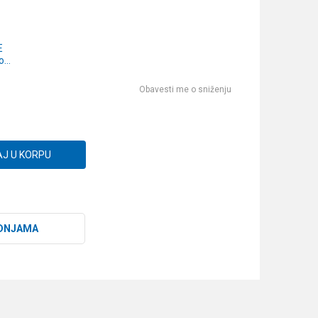
E
o
i
0mm
Obavesti me o sniženju
J U KORPU
DNJAMA