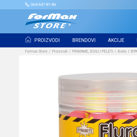
064/647-81-86
PROIZVODI
BRENDOVI
AKCIJE
Formax Store
Proizvodi
PRIMAME, BOILI I PELETI
Boile
DYN