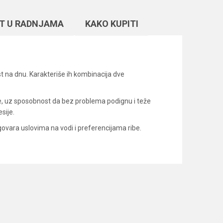
T U RADNJAMA
KAKO KUPITI
t na dnu. Karakteriše ih kombinacija dve
že, uz sposobnost da bez problema podignu i teže
sije.
govara uslovima na vodi i preferencijama ribe.