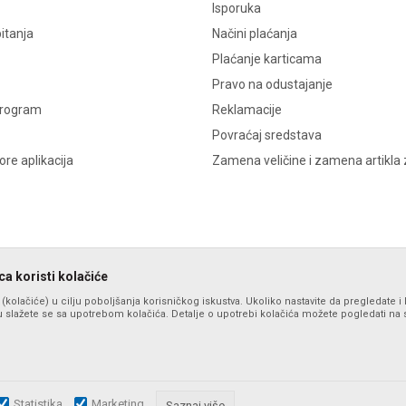
Isporuka
itanja
Načini plaćanja
Plaćanje karticama
Pravo na odustajanje
program
Reklamacije
Povraćaj sredstava
re aplikacija
Zamena veličine i zamena artikla 
a koristi kolačiće
s (kolačiće) u cilju poboljšanja korisničkog iskustva. Ukoliko nastavite da pregledate i 
 slažete se sa upotrebom kolačića. Detalje o upotrebi kolačića možete pogledati na st
Statistika
Marketing
zu slika i samih cena, ali ne možemo garantovati da su sve informacije komplet
Saznaj više