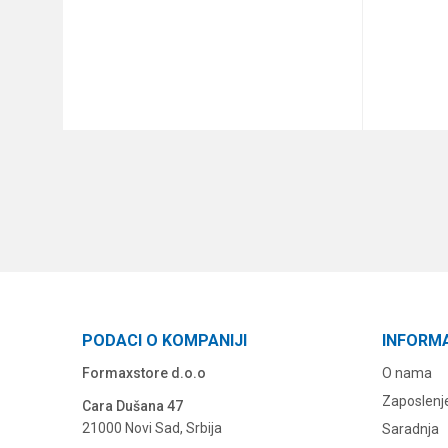
DODAJ U KORPU
PODACI O KOMPANIJI
INFORM
Formaxstore d.o.o
O nama
Zaposlenj
Cara Dušana 47
21000 Novi Sad, Srbija
Saradnja