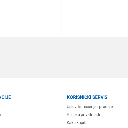
DODAJ U KORPU
DODAJ U KORPU
ACIJE
KORISNIČKI SERVIS
Uslovi korišćenja i prodaje
e
Politika privatnosti
Kako kupiti