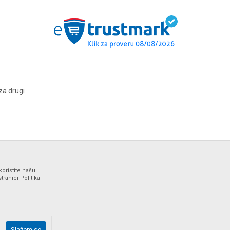
za drugi
koristite našu
ranici Politika
ne i bez grešaka. Svi artikli prikazani na sajtu su deo naše
Slažem se