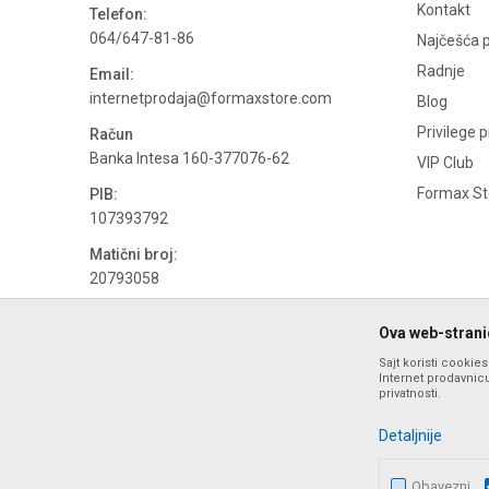
Kontakt
Telefon:
064/647-81-86
Najčešća p
Radnje
Email:
internetprodaja@formaxstore.com
Blog
Privilege 
Račun
Banka Intesa 160-377076-62
VIP Club
Formax Sto
PIB:
107393792
Matični broj:
20793058
PDV broj
Ova web-stranic
694500884
Sajt koristi cookie
Internet prodavnicu
privatnosti.
Detaljnije
Obavezni
Nastojimo da budemo što precizniji u opisu proizvoda, prika