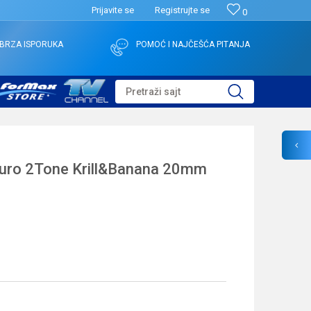
Prijavite se
Registrujte se
0
BRZA ISPORUKA
POMOĆ I NAJČEŠĆA PITANJA
Pretraži sajt
uro 2Tone Krill&Banana 20mm