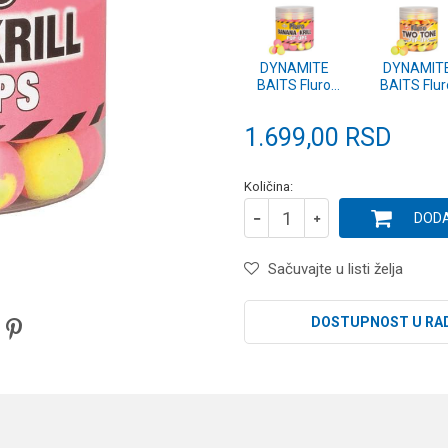
DYNAMITE
DYNAMIT
BAITS Fluro
BAITS Flur
2Tone
2Tone Tutt
Krill&Banana
Fru&Pin 2
1.699,00
RSD
20mm (DY606)
(DY596)
Količina:
DODA
Sačuvajte u listi želja
DOSTUPNOST U RA