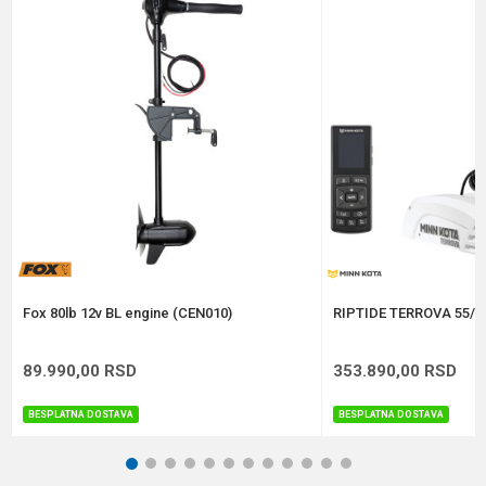
Poruka
Anti-spam zaštita - izračunajte koliko je 9 - 4 :
POŠALJI
Fox 80lb 12v BL engine (CEN010)
RIPTIDE TERROVA 55/WR
89.990,00
RSD
353.890,00
RSD
BESPLATNA DOSTAVA
BESPLATNA DOSTAVA
1
2
3
4
5
6
7
8
9
10
11
12