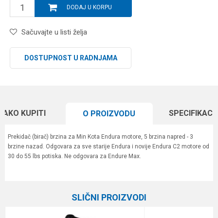
DODAJ U KORPU
Sačuvajte u listi želja
DOSTUPNOST U RADNJAMA
KAKO KUPITI
SPECIFIKACI
O PROIZVODU
Prekidač (birač) brzina za Min Kota Endura motore, 5 brzina napred - 3
brzine nazad. Odgovara za sve starije Endura i novije Endura C2 motore od
30 do 55 lbs potiska. Ne odgovara za Endure Max.
Karakteristika
Vrednost
Ime/Nadimak
Kategorija
Elektromotori
SLIČNI PROIZVODI
Brend
Minn Kota
Email