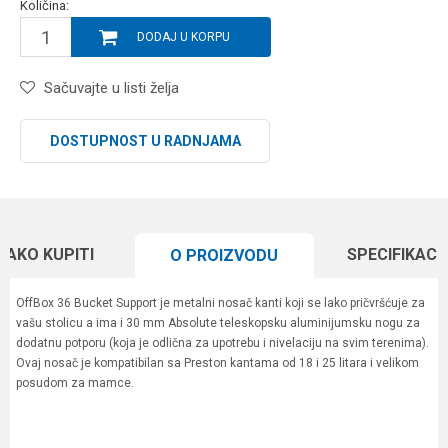
Količina:
DODAJ U KORPU
Sačuvajte u listi želja
DOSTUPNOST U RADNJAMA
KAKO KUPITI
SPECIFIKACI
O PROIZVODU
OffBox 36 Bucket Support je metalni nosač kanti koji se lako pričvršćuje za
vašu stolicu a ima i 30 mm Absolute teleskopsku aluminijumsku nogu za
dodatnu potporu (koja je odlična za upotrebu i nivelaciju na svim terenima).
Ovaj nosač je kompatibilan sa Preston kantama od 18 i 25 litara i velikom
posudom za mamce.
Karakteristika
Vrednost
Ime/Nadimak