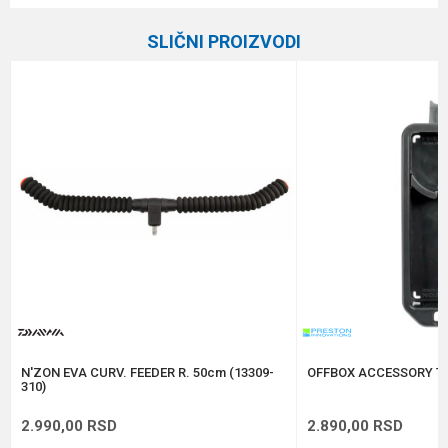
Kategorija
Feeder držači
SLIČNI PROIZVODI
Brend
Preston
Email
Poruka
Anti-spam zaštita - izračunajte koliko je 4 + 1 :
POŠALJI
N'ZON EVA CURV. FEEDER R. 50cm (13309-
OFFBOX ACCESSORY TR
310)
2.990,00
RSD
2.890,00
RSD