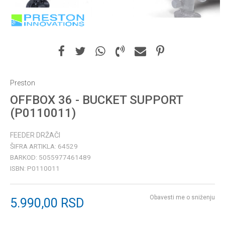
Preston
OFFBOX 36 - BUCKET SUPPORT
(P0110011)
FEEDER DRŽAČI
ŠIFRA ARTIKLA:
64529
BARKOD:
5055977461489
ISBN:
P0110011
Obavesti me o sniženju
5.990,00
RSD