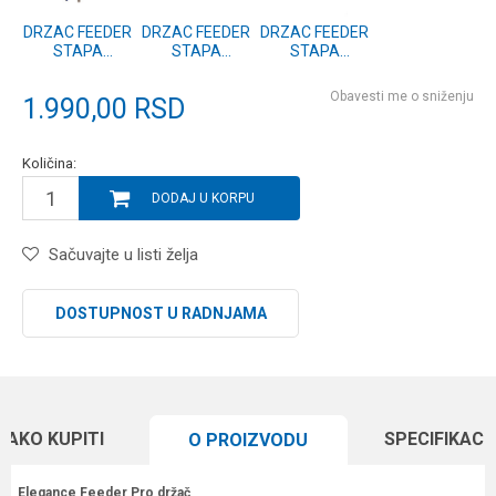
DRZAC FEEDER
DRZAC FEEDER
DRZAC FEEDER
STAPA
STAPA
STAPA
PREDNJI 12cm
PREDNJI 23cm
PREDNJI 50cm
Obavesti me o sniženju
1.990,00
RSD
Količina:
DODAJ U KORPU
Sačuvajte u listi želja
DOSTUPNOST U RADNJAMA
KAKO KUPITI
SPECIFIKACI
O PROIZVODU
Elegance Feeder Pro držač