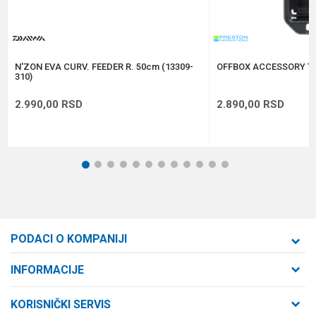
Anti-spam zaštita - izračunajte koliko je 6 - 1 :
POŠALJI
N'ZON EVA CURV. FEEDER R. 50cm (13309-
OFFBOX ACCESSORY TR
310)
2.990,00
RSD
2.890,00
RSD
1
2
3
4
5
6
7
8
9
10
11
12
PODACI O KOMPANIJI
Formaxstore d.o.o
INFORMACIJE
O nama
Cara Dušana 47
KORISNIČKI SERVIS