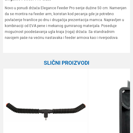
Novo u ponudi držača Elegance Feeder Pro serije dužine 50 cm. Namenjen
da se montira na feeder arm, koristan kod pecanja gde je potrebno
povlačenje hranilice po dnu i drugačija prezentacija mamca. Napravljen u
kombinaciji od EVA pene i mekanog gumiranog materijala. Poseduje
mogućnost poodešavanja ugla kraja (roga) držača. Sa standradnim
navojem paše na većinu nastavaka i feeder armova kao i riverpodova.
Karakteristika
Vrednost
Ime/Nadimak
Kategorija
Feeder držači
SLIČNI PROIZVODI
Brend
Elegance Feeder Pro
Email
Poruka