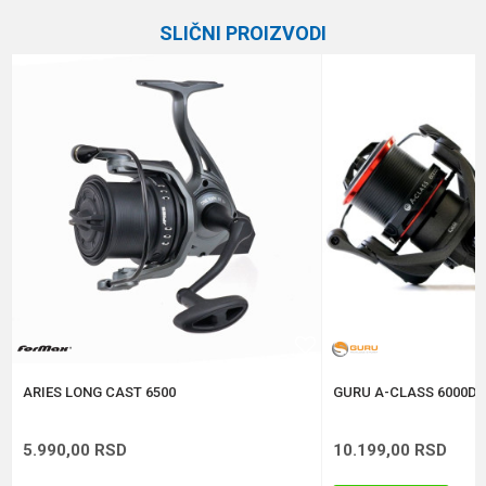
Kategorija
Feeder mašinice
SLIČNI PROIZVODI
Prenos
4.7:1
Email
Veličina
3000
Brend
Daiwa
Poruka
Broj ležaja
5
Kapacitet
0.26/150 m
Težina
290 g
Anti-spam zaštita - izračunajte koliko je 4 + 1 :
POŠALJI
ARIES LONG CAST 6500
GURU A-CLASS 6000D 
5.990,00
RSD
10.199,00
RSD