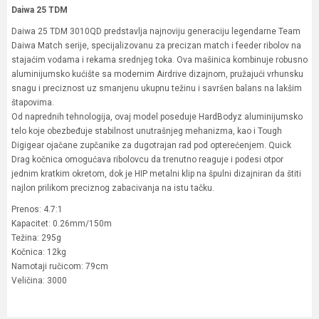
Daiwa 25 TDM
Daiwa 25 TDM 3010QD predstavlja najnoviju generaciju legendarne Team
Daiwa Match serije, specijalizovanu za precizan match i feeder ribolov na
stajaćim vodama i rekama srednjeg toka. Ova mašinica kombinuje robusno
aluminijumsko kućište sa modernim Airdrive dizajnom, pružajući vrhunsku
snagu i preciznost uz smanjenu ukupnu težinu i savršen balans na lakšim
štapovima.
Od naprednih tehnologija, ovaj model poseduje HardBodyz aluminijumsko
telo koje obezbeđuje stabilnost unutrašnjeg mehanizma, kao i Tough
Digigear ojačane zupčanike za dugotrajan rad pod opterećenjem. Quick
Drag kočnica omogućava ribolovcu da trenutno reaguje i podesi otpor
jednim kratkim okretom, dok je HIP metalni klip na špulni dizajniran da štiti
najlon prilikom preciznog zabacivanja na istu tačku.
Prenos: 4.7:1
Kapacitet: 0.26mm/150m
Težina: 295g
Kočnica: 12kg
Namotaji ručicom: 79cm
Veličina: 3000
Karakteristika
Vrednost
Ime/Nadimak