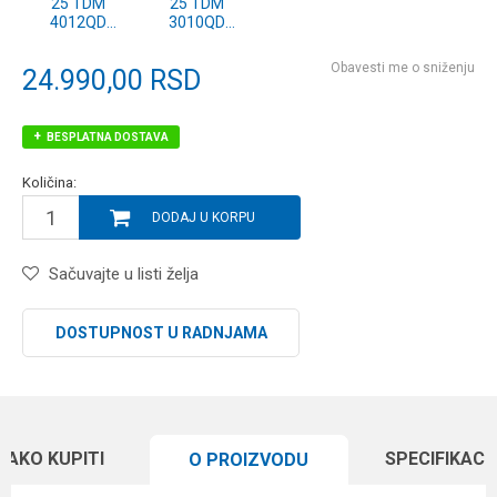
25 TDM
25 TDM
4012QD
3010QD
(10428-400)
(10428-300)
Obavesti me o sniženju
24.990,00
RSD
BESPLATNA DOSTAVA
Količina:
DODAJ U KORPU
Sačuvajte u listi želja
DOSTUPNOST U RADNJAMA
KAKO KUPITI
SPECIFIKACI
O PROIZVODU