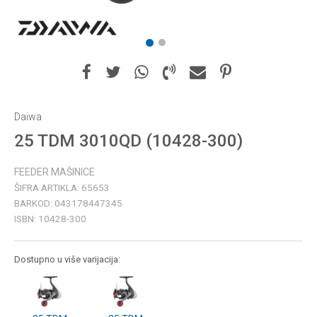
1
2
Daiwa
25 TDM 3010QD (10428-300)
FEEDER MAŠINICE
ŠIFRA ARTIKLA:
65653
BARKOD:
043178447345
ISBN:
10428-300
Dostupno u više varijacija: