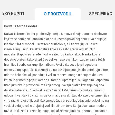
KAKO KUPITI
SPECIFIKACI
O PROIZVODU
Daiwa Triforce Feeder
Daiwa Triforce Feeder predstavlja seriju štapova dizajniranu za ribolovce
koji traže pouzdan i snažan alat po izuzetno povoljnoj ceni. Ova serija je
idealan ulazni model u svet feeder ribolova, ali zahvaljujući Daiwa
inženjeringu, nudi karakteristike koje se često sreću kod skupljih
modela. Štapovi su izrađeni od kvalitetnog karbonskog blanka koji je
dodatno ojačan kako bi izdržao velike napore prilikom zabacivanja težih
hranilica i borbe sa krupnijom ribom. Akcija štapova je prilagođena
univerzalnoj upotrebi, što znači da su dovoljno osetljivi da detektuju sitne
udarce bele ribe, ali poseduju i veliku rezervu snage u donjem delu za
krupnije primerke poput šarana ili mrene. Opremljeni su laganim i otpornim
titanijum-oksid provodnicima koji omogućavaju glatko kretanje najlona i
daleke zabačaje. Rukohvat je izrađen od EVA pene, što pruža siguran i
udoban hvat čak i u vlažnim uslovima. Uz svaki štap dolaze dva izmenljiva
vrha različite osetljivosti, što omogućava brzo prilagođavanje uslovima na
vodi, bilo da je reč o stajaćoj vodi ili rečnom toku Serija obuhvata modele
različitih dužina i težina bacanja, od lakših varijanti za jezera do robusnih