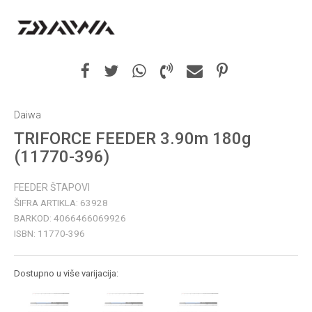
Daiwa
TRIFORCE FEEDER 3.90m 180g
(11770-396)
FEEDER ŠTAPOVI
ŠIFRA ARTIKLA:
63928
BARKOD:
4066466069926
ISBN:
11770-396
Dostupno u više varijacija: