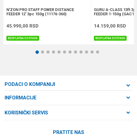
POŠALJI
N'ZON PRO STAFF POWER DISTANCE
GURU A-CLASS 13ft 3
FEEDER 12' 3pc 150g (11176-360)
FEEDER 1-150g (GAC12
45.990,00
RSD
14.159,00
RSD
BESPLATNA DOSTAVA
BESPLATNA DOSTAVA
1
2
3
4
5
6
7
8
9
10
11
12
PODACI O KOMPANIJI
Formaxstore d.o.o
INFORMACIJE
O nama
Cara Dušana 47
KORISNIČKI SERVIS
21000 Novi Sad, Srbija
Zaposlenje
Uslovi korišćenja i prodaje
Saradnja
Telefon:
PRATITE NAS
Politika privatnosti
064/647-81-86
Kontakt