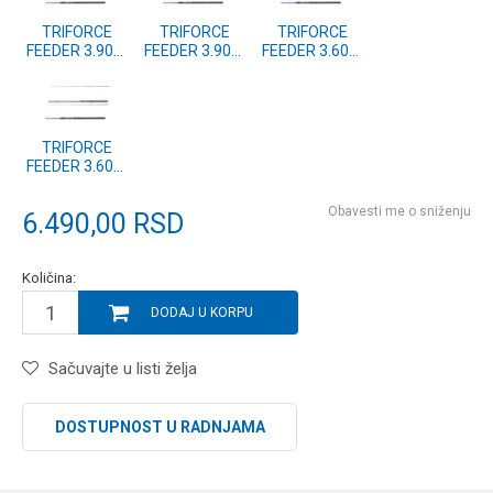
TRIFORCE
TRIFORCE
TRIFORCE
FEEDER 3.90m
FEEDER 3.90m
FEEDER 3.60m
180g (11770-
150g (11770-
180g (11770-
396)
395)
366)
TRIFORCE
FEEDER 3.60m
150g (11770-
365)
Obavesti me o sniženju
6.490,00
RSD
Količina:
DODAJ U KORPU
Sačuvajte u listi želja
DOSTUPNOST U RADNJAMA