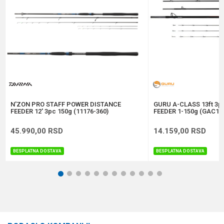
Brend
Elegance Method
Dužina
3.60 m
Težina
234 g
Anti-spam zaštita - izračunajte koliko je 6 - 1 :
POŠALJI
N'ZON PRO STAFF POWER DISTANCE
GURU A-CLASS 13ft 3
FEEDER 12' 3pc 150g (11176-360)
FEEDER 1-150g (GAC12
45.990,00
RSD
14.159,00
RSD
BESPLATNA DOSTAVA
BESPLATNA DOSTAVA
1
2
3
4
5
6
7
8
9
10
11
12