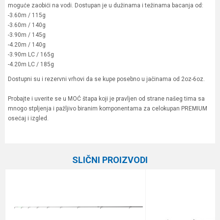
moguće zaobići na vodi. Dostupan je u dužinama i težinama bacanja od:
-3.60m / 115g
-3.60m / 140g
-3.90m / 145g
-4.20m / 140g
-3.90m LC / 165g
-4.20m LC / 185g
Dostupni su i rezervni vrhovi da se kupe posebno u jačinama od 2oz-6oz.
Probajte i uverite se u MOĆ štapa koji je pravljen od strane našeg tima sa
mnogo stpljenja i pažljivo biranim komponentama za celokupan PREMIUM
osećaj i izgled.
Karakteristika
Vrednost
Ime/Nadimak
Kategorija
Feeder štapovi
SLIČNI PROIZVODI
Težina bacanja
115 g
Email
Feeder vrhovi
2.0, 3.0, 4.0 i 5.0 oz
Transp. dužina
127 cm
Poruka