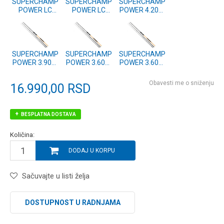
SUPERCHAMP
SUPERCHAMP
SUPERCHAMP
POWER LC
POWER LC
POWER 4.20m
4.20m 185g
3.90m 165g
140g
SUPERCHAMP
SUPERCHAMP
SUPERCHAMP
POWER 3.90m
POWER 3.60m
POWER 3.60m
145g
140g
115g
Obavesti me o sniženju
16.990,00
RSD
BESPLATNA DOSTAVA
Količina:
DODAJ U KORPU
Sačuvajte u listi želja
DOSTUPNOST U RADNJAMA