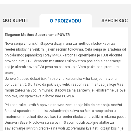
KAKO KUPITI
SPECIFIKACI
O PROIZVODU
Elegance Method Superchamp POWER
Nova serija vrhunskih štapova dizajnirana za method ribolov kao i za
feeder ribolov na velikim i jakim rečnim tokovima. Cela serija je izrađena od
prvoklasnog japanskog Toray M40X karbona i opremljena je FUJI Alconite
provodnicim, FUJI držačem mašinice i rukohvatom poslednje generacije
koji je ukombinovao EVA penu sa plutom koja Vam pruža onaj premium
osećaj.
Uz ove štapove dolazi čak 4 rezervna karbonska vrha kao jedinstvena
ponuda na tržištu, tako da pokrivaju veliki raspon raznih situacija koje Vas
mogu zateći na vodi. Vrhunski štapovi za najzahtevnije i ekstremne uslove
ribolova, što opravdava njihovo ime POWER.
Pri konstrukciji ovih štapova osnovna zamisao je bila da se dobiju snažni
štapovi sposobni za daleka zabacivanja kakva su često neophodna u
modernom method ribolovu kao i u feeder ribolovu na velikim rekama poput
Dunava i Save. Ribolovci su sa ovim štapom dobili ozbiljne alatke za
savlađivanje svih tih prepreka na vodi uz premium kvalitet i dizajn koji nije