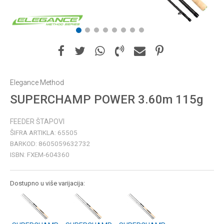
1
2
3
4
5
6
7
8
Elegance Method
SUPERCHAMP POWER 3.60m 115g
FEEDER ŠTAPOVI
ŠIFRA ARTIKLA:
65505
BARKOD:
8605059632732
ISBN:
FXEM-604360
Dostupno u više varijacija: