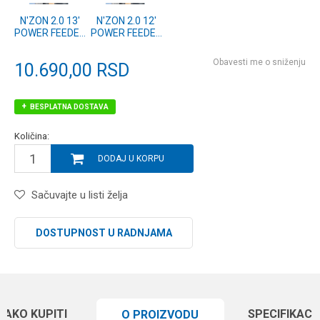
N'ZON 2.0 13'
N'ZON 2.0 12'
POWER FEEDER
POWER FEEDER
3pc 100g
3pc 100g
(11140-390)
(11140-360)
Obavesti me o sniženju
10.690,00
RSD
BESPLATNA DOSTAVA
Količina:
DODAJ U KORPU
Sačuvajte u listi želja
DOSTUPNOST U RADNJAMA
KAKO KUPITI
SPECIFIKACI
O PROIZVODU