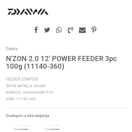
Daiwa
N'ZON 2.0 12' POWER FEEDER 3pc
100g (11140-360)
FEEDER ŠTAPOVI
ŠIFRA ARTIKLA:
66086
BARKOD:
4066466087579
ISBN:
11140-360
Dostupno u više varijacija: