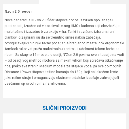
Nzon 2.0 feeder
Nova generacija N'Zon 2.0 fider štapova donosi savršen spoj snage i
preciznosti, izrađen od visokokvalitetnog HMC+ karbona koji obezbeđuje
malu težinu i izuzetno brzu akciju vrha. Tanki i savršeno izbalansirani
blankovi dizajnirani su da se trenutno smire nakon zabačaja,
omogućavajući hirurški tačno pogađanje hranjenog mesta, dok ergonomski
Armlock rukohvat pruža maksimalnu kontrolu i udobnost tokom borbe sa
ribom. Sa ukupno 16 modela u seriji, N'Zon 2.0 pokriva sve situacije na vodi
– od osetljivog method ribolova sa mekim vrhom koji sprečava otkačivanje
ribe, preko svestranih Medium modela za stajaće vode, pa sve do moćnih
Distance i Power štapova težine bacanja do 180g, koji sa lakoćom krote
jake rečne struje i omogućavaju ekstremno daleke izbačaje zahvaljujući
uvećanim sprovodnicima na vrhovima.
Karakteristika
Vrednost
Ime/Nadimak
Kategorija
Feeder štapovi
SLIČNI PROIZVODI
Težina bacanja
100 g
Email
Feeder vrhovi
2.0, 3.0 i 4.0 oz