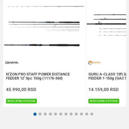
Transp. dužina
128 cm
Poruka
Dužina
3.66 m
Brend
Daiwa
Težina
256 g
Anti-spam zaštita - izračunajte koliko je 4 + 1 :
POŠALJI
N'ZON PRO STAFF POWER DISTANCE
GURU A-CLASS 13ft 3
FEEDER 12' 3pc 150g (11176-360)
FEEDER 1-150g (GAC12
45.990,00
RSD
14.159,00
RSD
BESPLATNA DOSTAVA
BESPLATNA DOSTAVA
1
2
3
4
5
6
7
8
9
10
11
12