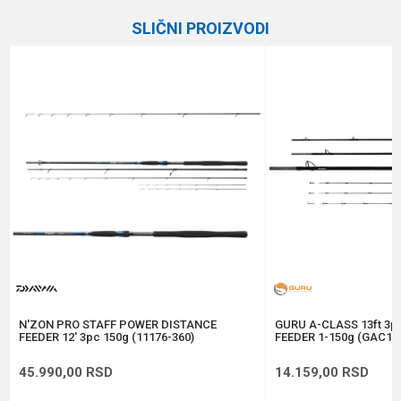
Kategorija
Feeder štapovi
SLIČNI PROIZVODI
Težina bacanja
100 g
Email
Feeder vrhovi
2.0, 3.0 i 4.0 oz
Transp. dužina
128 cm
Poruka
Dužina
3.66 m
Brend
Daiwa
Težina
256 g
Anti-spam zaštita - izračunajte koliko je 9 - 4 :
POŠALJI
N'ZON PRO STAFF POWER DISTANCE
GURU A-CLASS 13ft 3
FEEDER 12' 3pc 150g (11176-360)
FEEDER 1-150g (GAC12
45.990,00
RSD
14.159,00
RSD