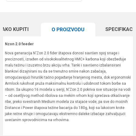
KAKO KUPITI
SPECIFIKACI
O PROIZVODU
Nzon 2.0 feeder
Nova generacija N'Zon 2.0 fider štapova donosi savršen spoj snage i
preciznosti, izrađen od visokokvalitetnog HMC+ karbona koji obezbeđuje
malu težinu i izuzetno brzu akciju vrha. Tanki i savršeno izbalansirani
blankovi dizajnirani su da se trenutno smire nakon zabačaja,
omogućavajući hirurški tačno pogađanje hranjenog mesta, dok ergonomski
Armlock rukohvat pruža maksimalnu kontrolu i udobnost tokom borbe sa
ribom. Sa ukupno 16 modela u seriji, N'Zon 2.0 pokriva sve situacije na vodi
– od osetljivog method ribolova sa mekim vrhom koji sprečava otkačivanje
ribe, preko svestranih Medium modela za stajaće vode, pa sve do moćnih
Distance i Power štapova težine bacanja do 180g, koji sa lakoćom krote
jake rečne struje i omogućavaju ekstremno daleke izbačaje zahvaljujući
uvećanim sprovodnicima na vrhovima.
Karakteristika
Vrednost
Ime/Nadimak