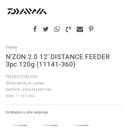
Daiwa
N'ZON 2.0 12' DISTANCE FEEDER
3pc 120g (11141-360)
FEEDER ŠTAPOVI
ŠIFRA ARTIKLA:
66088
BARKOD:
4066466087586
ISBN:
11141-360
Dostupno u više varijacija: