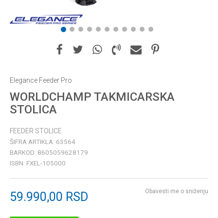
1
2
3
4
5
6
7
8
9
10
11
Elegance Feeder Pro
WORLDCHAMP TAKMICARSKA
STOLICA
FEEDER STOLICE
ŠIFRA ARTIKLA:
63564
BARKOD:
8605059628179
ISBN:
FXEL-105000
Obavesti me o sniženju
59.990,00
RSD