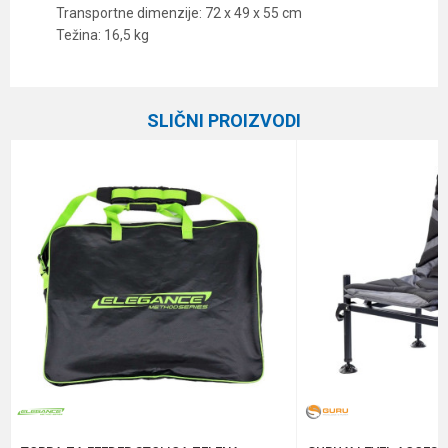
Transportne dimenzije: 72 x 49 x 55 cm
Težina: 16,5 kg
Karakteristika
Vrednost
Ime/Nadimak
Kategorija
Feeder stolice
SLIČNI PROIZVODI
Brend
Elegance Feeder Pro
Email
Poruka
Anti-spam zaštita - izračunajte koliko je 9 - 4 :
POŠALJI