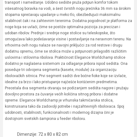
transport i nameštanje. Udobno sedište pruža potpun komfor tokom
višesatnog boravka na vodi, a šest čvrstih nogu prečnika 36 mm sa širokim
stopama sprečavaju upadanje u meko tlo, obezbeđujući maksimalnu
stabilnost čak i na zahtevnim terenima. Dodatna pogodnost je platforma za
noge koja se uvlači, čime se postiže optimalna pozicija za precizan i
udoban ribolov. Prednje i srednje noge stolice su teleskopske, što
omogućava lako podešavanje visine i postavljanje na neravnom terenu. Na
vrhovima ovih nogu nalaze se navojni priključci za rod restove i drugu
dodatnu opremu, čime se stolica može u potpunosti prilagoditi različitim
uslovima i stilovima ribolova. Praktičnost Elegance Worldchamp stolice
dodatno je naglašena sistemom za odlaganje pribora ispod sedišta. Ona
poseduje tri odvojena segmenta (kasete, module) za organizaciju
ribolovačkih sitnica. Prvi segment sadrži dve bočne fioke koje se izvlače,
idealne za brzo i lako pristupanje najčešće korišćenim predmetima.
Preostala dva segmenta otvaraju se podizanjem sedišta nagore i pružaju
dovoljno prostora za čuvanje većih količina sitnog pribora i dodatne
opreme. Elegance Worldchamp je vrhunska takmičarska stolica,
konstruisana tako da zadovolji potrebe i najzahtevnijih ribolovaca. Spoj
udobnosti, stabilnosti, funkcionalnosti i modernog dizajna čini je
dostojnom svetskih šampiona u feeder ribolovu.
Dimenzije: 72 x 80 x 82 cm