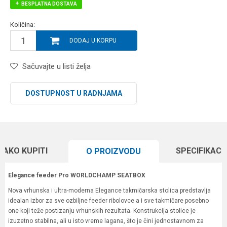
BESPLATNA DOSTAVA
Količina:
DODAJ U KORPU
Sačuvajte u listi želja
DOSTUPNOST U RADNJAMA
KAKO KUPITI
SPECIFIKACI
O PROIZVODU
Elegance feeder Pro WORLDCHAMP SEATBOX
Nova vrhunska i ultra-moderna Elegance takmičarska stolica predstavlja
idealan izbor za sve ozbiljne feeder ribolovce a i sve takmičare posebno
one koji teže postizanju vrhunskih rezultata. Konstrukcija stolice je
izuzetno stabilna, ali u isto vreme lagana, što je čini jednostavnom za