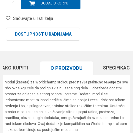
DODAJ U KORPU
Sačuvajte u listi želja
DOSTUPNOST U RADNJAMA
KAKO KUPITI
SPECIFIKACI
O PROIZVODU
Modul (kaseta) za Worldchamp stolicu predstavlja praktično rešenje za sve
ribolovce koji žele da podignu visinu sedalnog dela ili obezbede dodatni
prostor za odlaganje sitnog pribora i opreme. Dodatni modul se
jednostavno montira ispod sedišta, čime se dobija i veća udobnost tokom
sedenja i bolje prilagođavanje visine stolice različitim terenima. Unutrašnji
prostor modula idealan je za čuvanje sitnica poput udica, predveza,
hranilica, olova i drugih dodataka, omogućavajući da sve bude uredno i pri
ruci tokom ribolova. Ovaj dodatak je kompatibilan sa Worldchamp stolicom
i lako se kombinuje sa postojećim modulima.