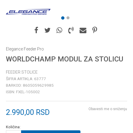
1
2
Elegance Feeder Pro
WORLDCHAMP MODUL ZA STOLICU
FEEDER STOLICE
ŠIFRA ARTIKLA:
63777
BARKOD:
8605059629985
ISBN:
FXEL-105002
Obavesti me o sniženju
2.990,00
RSD
Količina: