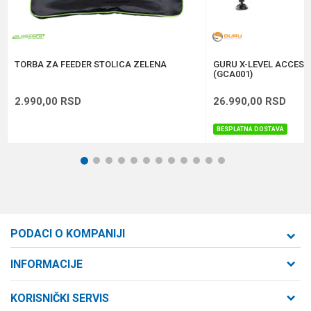
Anti-spam zaštita - izračunajte koliko je 6 - 1 :
POŠALJI
TORBA ZA FEEDER STOLICA ZELENA
GURU X-LEVEL ACCESS
(GCA001)
2.990,00
RSD
26.990,00
RSD
BESPLATNA DOSTAVA
1
2
3
4
5
6
7
8
9
10
11
12
PODACI O KOMPANIJI
Formaxstore d.o.o
INFORMACIJE
O nama
Cara Dušana 47
KORISNIČKI SERVIS
21000 Novi Sad, Srbija
Zaposlenje