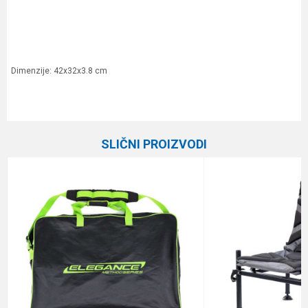
Dimenzije: 42x32x3.8 cm
Karakteristika
Vrednost
Ime/Nadimak
Kategorija
Feeder stolice
SLIČNI PROIZVODI
Brend
Elegance Feeder Pro
Email
Poruka