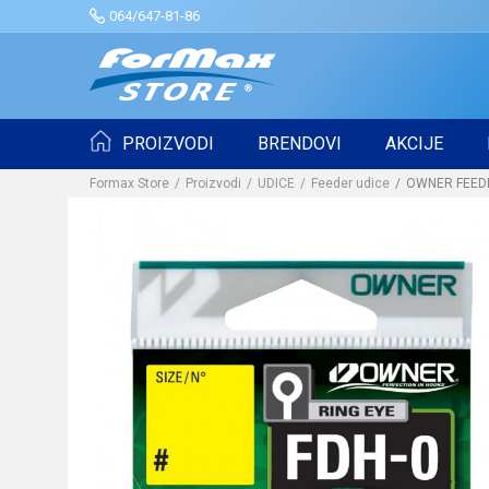
064/647-81-86
PROIZVODI
BRENDOVI
AKCIJE
Formax Store
Proizvodi
UDICE
Feeder udice
OWNER FEEDE