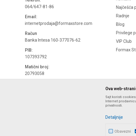
Telefon:
064/647-81-86
Najčešća p
Radnje
Email:
internetprodaja@formaxstore.com
Blog
Privilege 
Račun
Banka Intesa 160-377076-62
VIP Club
Formax Sto
PIB:
107393792
Matični broj:
20793058
PDV broj
Ova web-stranic
694500884
Sajt koristi cookie
Internet prodavnicu
privatnosti.
Detaljnije
Obavezni
Nastojimo da budemo što precizniji u opisu proizvoda, prika
ponude i ne podrazumeva da su dostupn