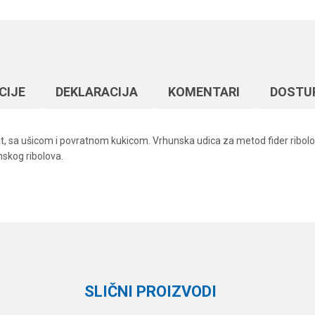
CIJЕ
DEKLARACIJA
KOMENTARI
DOSTU
rat, sa ušicom i povratnom kukicom. Vrhunska udica za metod fider ribolo
nskog ribolova.
Vrednost
Email
Feeder udice
crni hrom
Owner
SLIČNI PROIZVODI
9