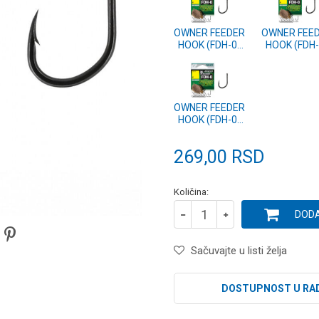
OWNER FEEDER
OWNER FEE
HOOK (FDH-0)
HOOK (FDH-
56940-8
56940-10
OWNER FEEDER
HOOK (FDH-0)
56940-16
269,00
RSD
Količina:
DODA
Sačuvajte u listi želja
DOSTUPNOST U RA