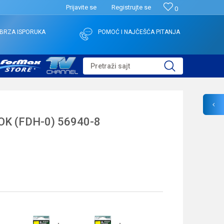
Prijavite se
Registrujte se
0
BRZA ISPORUKA
POMOĆ I NAJČEŠĆA PITANJA
Pretraži sajt
K (FDH-0) 56940-8