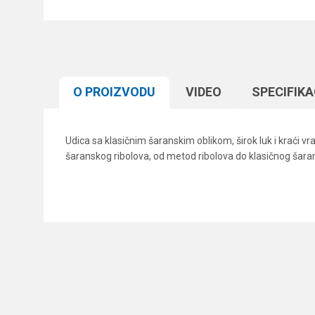
O PROIZVODU
VIDEO
SPECIFIKA
Udica sa klasičnim šaranskim oblikom, širok luk i kraći v
šaranskog ribolova, od metod ribolova do klasičnog šara
Karakteristika
Ime/Nadimak
Kategorija
Boja
Poruka
Brend
Pakovanje