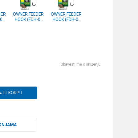
DER
OWNER FEEDER
OWNER FEEDER
0)
HOOK (FDH-0)
HOOK (FDH-0)
56940-12
56940-14
Obavesti me o sniženju
J U KORPU
DNJAMA