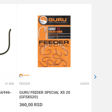
61468
FEEDER UDICE
62609
FEEDER UDICE
56946-
GURU FEEDER SPECIAL XS 20
GURU FEE
(GFSXS20)
(GFSXS18
360,00
RSD
360,00
R