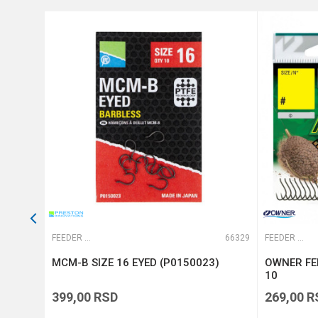
Prečnik
Veličina
Anti-spam zaštita - izračunajt
POŠALJI
61467
FEEDER UDICE
66329
FEEDER UDICE
6946-
MCM-B SIZE 16 EYED (P0150023)
OWNER FE
10
399,00
RSD
269,00
R