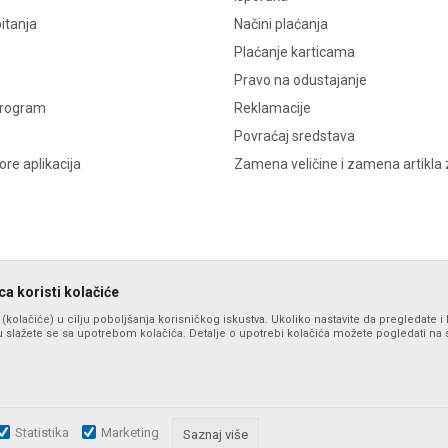
itanja
Načini plaćanja
Plaćanje karticama
Pravo na odustajanje
program
Reklamacije
Povraćaj sredstava
re aplikacija
Zamena veličine i zamena artikla 
a koristi kolačiće
s (kolačiće) u cilju poboljšanja korisničkog iskustva. Ukoliko nastavite da pregledate i 
 slažete se sa upotrebom kolačića. Detalje o upotrebi kolačića možete pogledati na st
Statistika
Marketing
zu slika i samih cena, ali ne možemo garantovati da su sve informacije komplet
Saznaj više
i u svakom trenutku. Raspoloživost robe možete proveriti pozivom na broj po