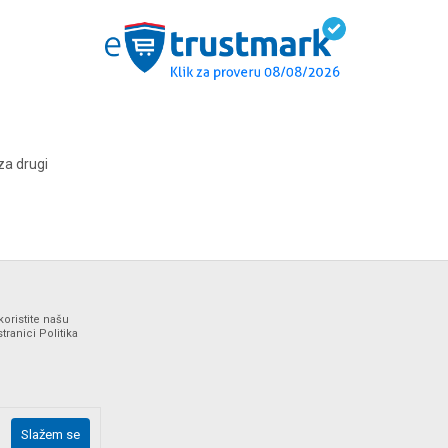
za drugi
koristite našu
ranici Politika
ne i bez grešaka. Svi artikli prikazani na sajtu su deo naše
Slažem se
drške web shopa na tel. 064/647-81-86.