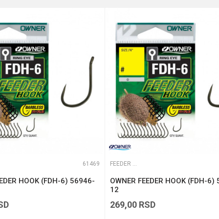
0.81 mm
8
e koliko je 6 - 1 :
61469
FEEDER UDICE
EDER HOOK (FDH-6) 56946-
OWNER FEEDER HOOK (FDH-6) 
12
SD
269,00
RSD