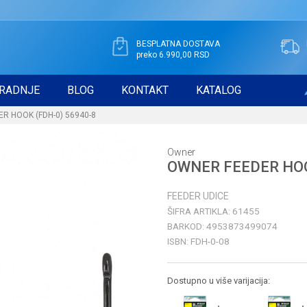
BESPLATNA DOSTAVA
preko 6.990,00 RSD
RADNJE
BLOG
KONTAKT
KATALOG
R HOOK (FDH-0) 56940-8
Owner
OWNER FEEDER HOO
FEEDER UDICE
ŠIFRA ARTIKLA:
61455
BARKOD:
4953873499074
ISBN:
FDH-0-08
Dostupno u više varijacija: