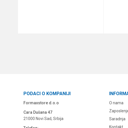
DODAJ U KORPU
PODACI O KOMPANIJI
INFORM
Formaxstore d.o.o
O nama
Zaposlenj
Cara Dušana 47
21000 Novi Sad, Srbija
Saradnja
Kontakt