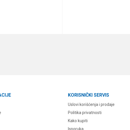
DODAJ U KORPU
DODAJ U KORPU
ACIJE
KORISNIČKI SERVIS
Uslovi korišćenja i prodaje
e
Politika privatnosti
Kako kupiti
Isporuka