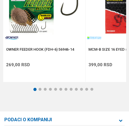
Veličina
8
Anti-spam zaštita - izračunajte koliko je 2 + 3 :
POŠALJI
OWNER FEEDER HOOK (FDH-6) 56946-14
MCM-B SIZE 16 EYED (
269,00
RSD
399,00
RSD
1
2
3
4
5
6
7
8
9
10
11
12
PODACI O KOMPANIJI