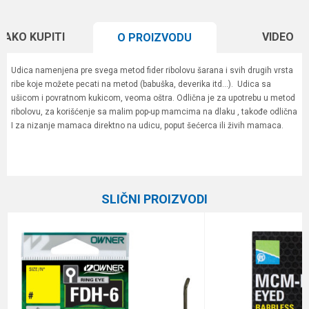
KAKO KUPITI
VIDEO
O PROIZVODU
Udica namenjena pre svega metod fider ribolovu šarana i svih drugih vrsta
ribe koje možete pecati na metod (babuška, deverika itd...). Udica sa
ušicom i povratnom kukicom, veoma oštra. Odlična je za upotrebu u metod
ribolovu, za korišćenje sa malim pop-up mamcima na dlaku , takođe odlična
I za nizanje mamaca direktno na udicu, poput šećerca ili živih mamaca.
Karakteristika
Vrednost
Ime/Nadimak
Kategorija
Feeder udice
SLIČNI PROIZVODI
Boja
braon
Email
Brend
Owner
Pakovanje
16
Poruka
Prečnik
0.54 mm