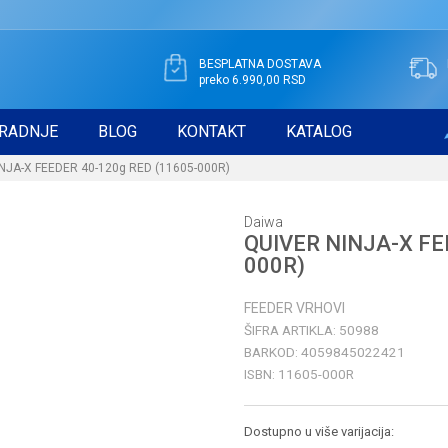
BESPLATNA DOSTAVA
preko 6.990,00 RSD
RADNJE
BLOG
KONTAKT
KATALOG
NJA-X FEEDER 40-120g RED (11605-000R)
Daiwa
QUIVER NINJA-X FE
000R)
FEEDER VRHOVI
ŠIFRA ARTIKLA:
50988
BARKOD:
4059845022421
ISBN:
11605-000R
Dostupno u više varijacija: