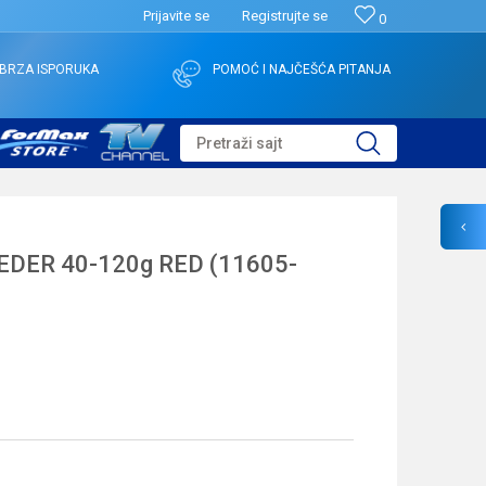
Prijavite se
Registrujte se
0
BRZA ISPORUKA
POMOĆ I NAJČEŠĆA PITANJA
Pretraži sajt
EDER 40-120g RED (11605-