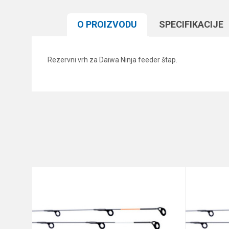
O PROIZVODU
SPECIFIKACIJЕ
Rezervni vrh za Daiwa Ninja feeder štap.
Karakteristika
Ime/Nadimak
Kategorija
Brend
Poruka
Anti-spam zaštita - izračunajt