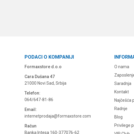
PODACI O KOMPANIJI
INFORM
Formaxstore d.o.o
O nama
Zaposlenj
Cara Dušana 47
21000 Novi Sad, Srbija
Saradnja
Kontakt
Telefon:
064/647-81-86
Najčešća p
Radnje
Email:
internetprodaja@formaxstore.com
Blog
Privilege 
Račun
Banka Intesa 160-377076-62
VIP Club