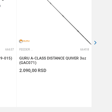
66637
FEEDER VRHOVI
66418
FEEDER VRHOVI
99-015)
GURU A-CLASS DISTANCE QUIVER 3oz
MONSTER 
(GAC071)
QUIVERTI
2.090,00
RSD
2.990,00
DODAJ U KORPU