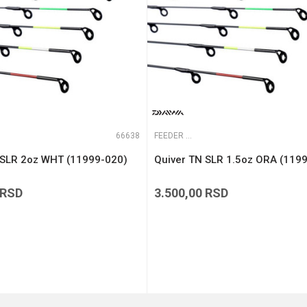
66638
FEEDER VRHOVI
 SLR 2oz WHT (11999-020)
Quiver TN SLR 1.5oz ORA (119
RSD
3.500,00
RSD
DODAJ U KORPU
DODAJ U KORPU