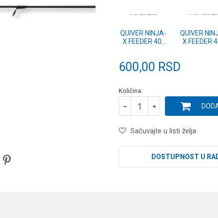
QUIVER NINJA-
QUIVER NIN
X FEEDER 40-
X FEEDER 4
120g RED
120g GRE
(11605-000R)
(11605-000
600,00
RSD
Količina:
DODA
Sačuvajte u listi želja
DOSTUPNOST U RA