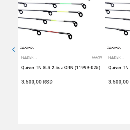
POŠALJI
65227
FEEDER VRHOVI
66639
FEEDER VRHOVI
ARBON
Quiver TN SLR 2.5oz GRN (11999-025)
Quiver TN
3.500,00
RSD
3.500,00
DODAJ U KORPU