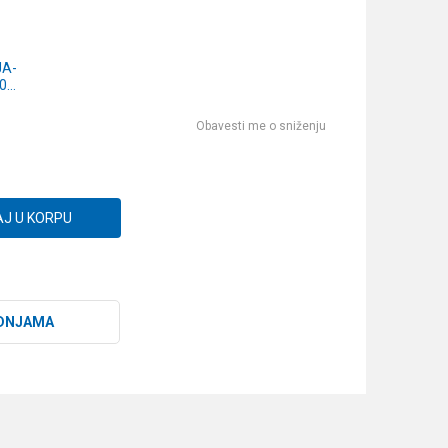
JA-
0-
EN
G)
Obavesti me o sniženju
J U KORPU
DNJAMA