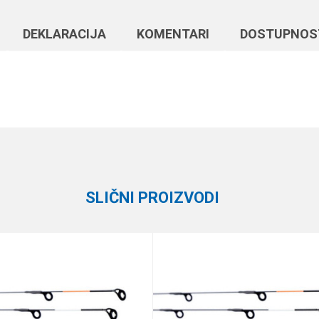
DEKLARACIJA
KOMENTARI
DOSTUPNOS
Vrednost
Email
Feeder vrhovi
Daiwa
SLIČNI PROIZVODI
e koliko je 6 - 1 :