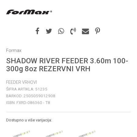
Formax
SHADOW RIVER FEEDER 3.60m 100-
300g 8oz REZERVNI VRH
FEEDER VRHOVI
ŠIFRA ARTIKLA:
51235
BARKOD:
2505059012908
ISBN:
FXRD-086360 - T8
Dostupno u više varijacija: