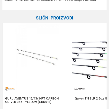
Karakteristika
Vrednost
Ime/Nadimak
Kategorija
Feeder vrhovi
SLIČNI PROIZVODI
Brend
Formax
Email
Poruka
Anti-spam zaštita - izračunajte koliko je 9 - 4 :
POŠALJI
GURU AVENTUS 12/13/14FT CARBON
Quiver TN SLR 2.5oz GR
QUIVER 3oz - YELLOW (GRD018)