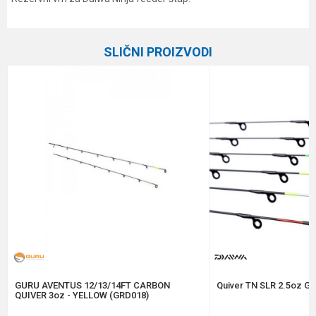
Karakteristika
Vrednost
Ime/Nadimak
Kategorija
Feeder vrhovi
SLIČNI PROIZVODI
Brend
Daiwa
Email
Poruka
Anti-spam zaštita - izračunajte koliko je 2 + 3 :
POŠALJI
GURU AVENTUS 12/13/14FT CARBON
Quiver TN SLR 2.5oz GR
QUIVER 3oz - YELLOW (GRD018)