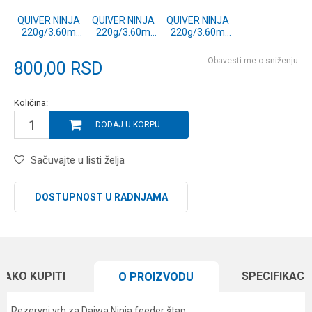
QUIVER NINJA
QUIVER NINJA
QUIVER NINJA
220g/3.60m
220g/3.60m
220g/3.60m
YELLOW
RED (11607-
GREEN (11607-
(11607-360Y)
360R)
360G)
Obavesti me o sniženju
800,00
RSD
Količina:
DODAJ U KORPU
Sačuvajte u listi želja
DOSTUPNOST U RADNJAMA
KAKO KUPITI
SPECIFIKACI
O PROIZVODU
Rezervni vrh za Daiwa Ninja feeder štap.