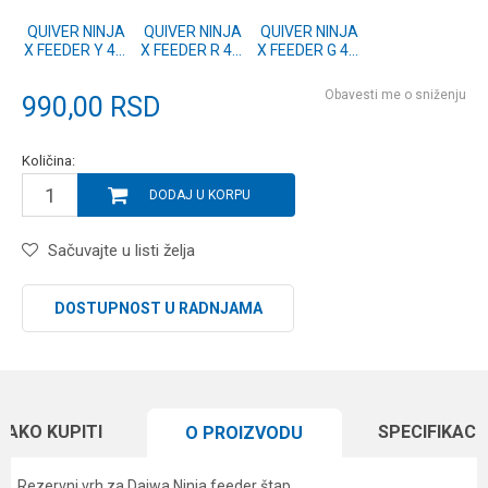
QUIVER NINJA
QUIVER NINJA
QUIVER NINJA
X FEEDER Y 40-
X FEEDER R 40-
X FEEDER G 40-
120g (11605-
120g (11605-
120g (11605-
001Y)
001R)
001G)
Obavesti me o sniženju
990,00
RSD
Količina:
DODAJ U KORPU
Sačuvajte u listi želja
DOSTUPNOST U RADNJAMA
KAKO KUPITI
SPECIFIKACI
O PROIZVODU
Rezervni vrh za Daiwa Ninja feeder štap.