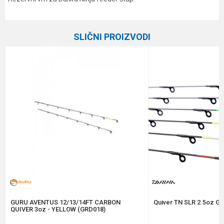
Karakteristika
Vrednost
Ime/Nadimak
Kategorija
Feeder vrhovi
SLIČNI PROIZVODI
Brend
Daiwa
Email
Poruka
Anti-spam zaštita - izračunajte koliko je 2 + 3 :
POŠALJI
GURU AVENTUS 12/13/14FT CARBON
Quiver TN SLR 2.5oz GR
QUIVER 3oz - YELLOW (GRD018)