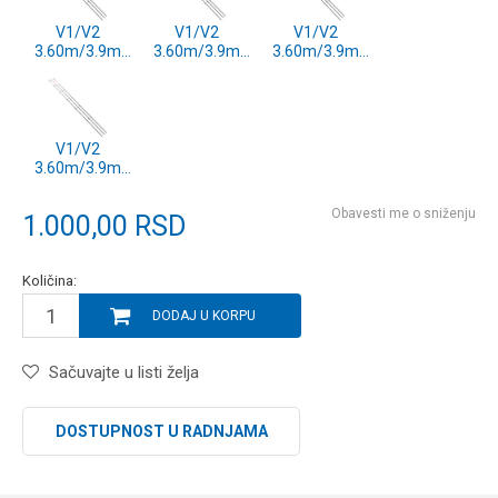
V1/V2
V1/V2
V1/V2
3.60m/3.9m
3.60m/3.9m
3.60m/3.9m
0.75oz
6.0oz
2.0oz
REZERVNI VRH
REZERVNI VRH
REZERVNI VRH
V1/V2
3.60m/3.9m
1.0oz
REZERVNI VRH
Obavesti me o sniženju
1.000,00
RSD
Količina:
DODAJ U KORPU
Sačuvajte u listi želja
DOSTUPNOST U RADNJAMA