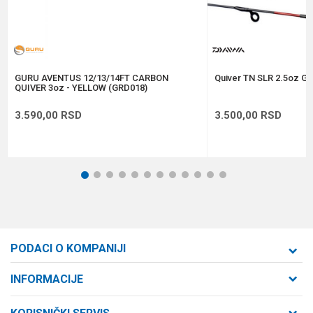
Anti-spam zaštita - izračunajte koliko je 4 + 1 :
POŠALJI
GURU AVENTUS 12/13/14FT CARBON
Quiver TN SLR 2.5oz GR
QUIVER 3oz - YELLOW (GRD018)
3.590,00
RSD
3.500,00
RSD
1
2
3
4
5
6
7
8
9
10
11
12
PODACI O KOMPANIJI
Formaxstore d.o.o
INFORMACIJE
O nama
Cara Dušana 47