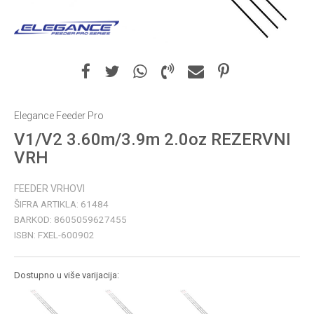
Elegance Feeder Pro
V1/V2 3.60m/3.9m 2.0oz REZERVNI
VRH
FEEDER VRHOVI
ŠIFRA ARTIKLA:
61484
BARKOD:
8605059627455
ISBN:
FXEL-600902
Dostupno u više varijacija: