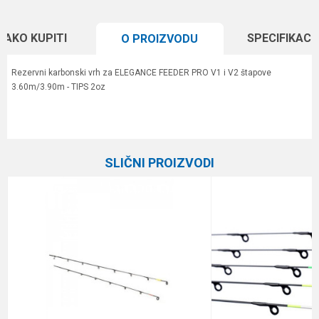
KAKO KUPITI
SPECIFIKACI
O PROIZVODU
Rezervni karbonski vrh za ELEGANCE FEEDER PRO V1 i V2 štapove
3.60m/3.90m - TIPS 2oz
Karakteristika
Vrednost
Ime/Nadimak
Kategorija
Feeder vrhovi
SLIČNI PROIZVODI
Brend
Elegance Feeder Pro
Email
Poruka