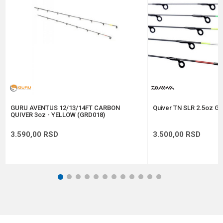
Anti-spam zaštita - izračunajte koliko je 9 - 4 :
POŠALJI
GURU AVENTUS 12/13/14FT CARBON
Quiver TN SLR 2.5oz GR
QUIVER 3oz - YELLOW (GRD018)
3.590,00
RSD
3.500,00
RSD
1
2
3
4
5
6
7
8
9
10
11
12