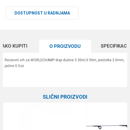
DOSTUPNOST U RADNJAMA
KAKO KUPITI
SPECIFIKACI
O PROIZVODU
Rezervni vrh za WORLDCHAMP štap dužine 3.30m/3.90m, prečnika 3.0mm,
jačine 0.5oz.
Karakteristika
Vrednost
Ime/Nadimak
Kategorija
Feeder vrhovi
SLIČNI PROIZVODI
Brend
Elegance Feeder Pro
Email
Poruka