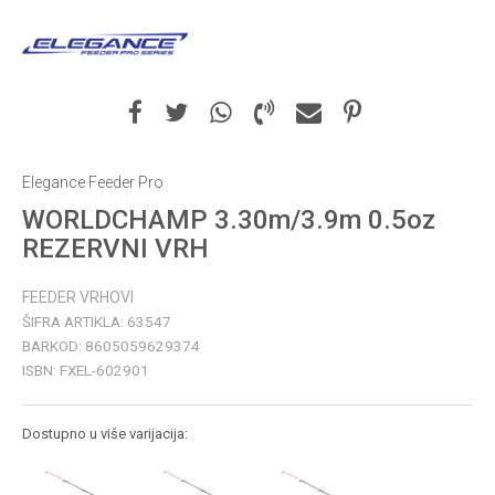
Elegance Feeder Pro
WORLDCHAMP 3.30m/3.9m 0.5oz
REZERVNI VRH
FEEDER VRHOVI
ŠIFRA ARTIKLA:
63547
BARKOD:
8605059629374
ISBN:
FXEL-602901
Dostupno u više varijacija: