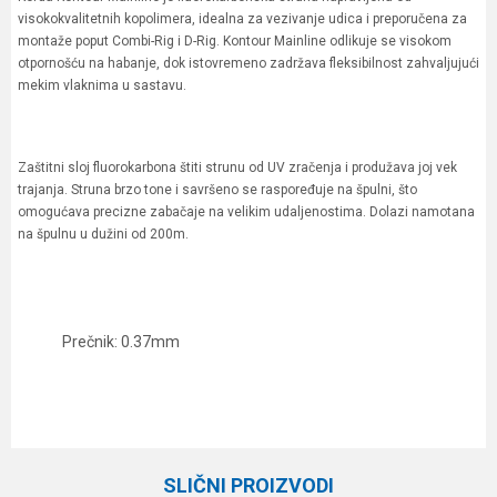
visokokvalitetnih kopolimera, idealna za vezivanje udica i preporučena za
montaže poput Combi-Rig i D-Rig. Kontour Mainline odlikuje se visokom
otpornošću na habanje, dok istovremeno zadržava fleksibilnost zahvaljujući
mekim vlaknima u sastavu.
Zaštitni sloj fluorokarbona štiti strunu od UV zračenja i produžava joj vek
trajanja. Struna brzo tone i savršeno se raspoređuje na špulni, što
omogućava precizne zabačaje na velikim udaljenostima. Dolazi namotana
na špulnu u dužini od 200m.
Prečnik: 0.37mm
Karakteristika
Vrednost
Ime/Nadimak
Kategorija
Fluorokarboni
SLIČNI PROIZVODI