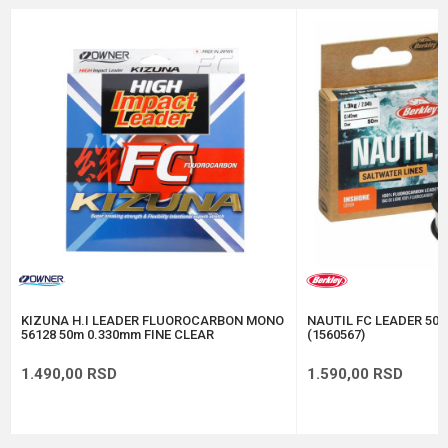
Brend
Korda
Email
Dužina
200 m
Nosivost
8.1 kg
Poruka
Anti-spam zaštita - izračunajte koliko je 6 - 1 :
POŠALJI
KIZUNA H.I LEADER FLUOROCARBON MONO
NAUTIL FC LEADER 50m 
56128 50m 0.330mm FINE CLEAR
(1560567)
1.490,00
RSD
1.590,00
RSD