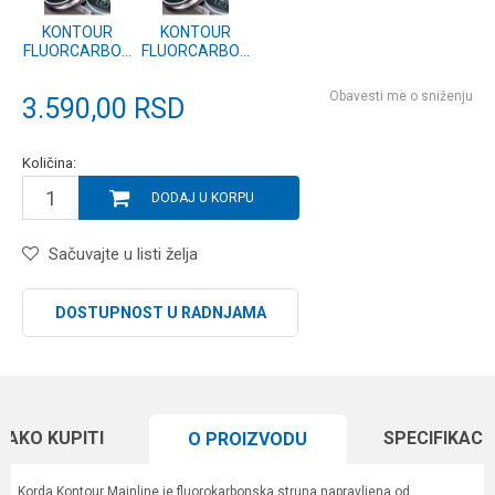
KONTOUR
KONTOUR
FLUORCARBON
FLUORCARBON
18lb 0.37mm
15lb 0.35mm
200m (KFLU03)
200m (KFLU02)
Obavesti me o sniženju
3.590,00
RSD
Količina:
DODAJ U KORPU
Sačuvajte u listi želja
DOSTUPNOST U RADNJAMA
KAKO KUPITI
SPECIFIKACI
O PROIZVODU
Korda Kontour Mainline je fluorokarbonska struna napravljena od