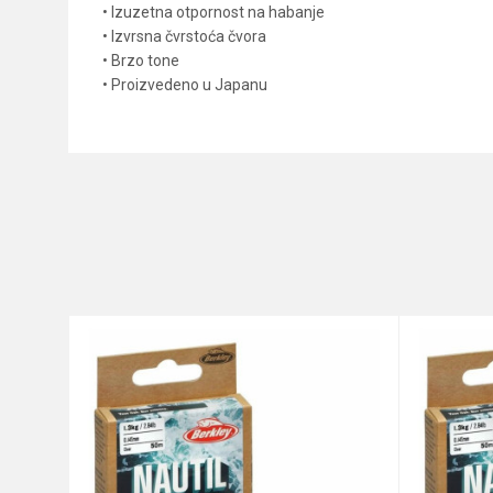
• Izuzetna otpornost na habanje
• Izvrsna čvrstoća čvora
• Brzo tone
• Proizvedeno u Japanu
Karakteristika
Ime/Nadimak
Kategorija
Brend
Poruka
Dužina
Nosivost
Prečnik
Anti-spam zaštita - izračunajt
POŠALJI