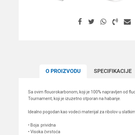
O PROIZVODU
SPECIFIKACIJЕ
Sa ovim flouorokarbonom, koji je 100% napravljen od fluor
Tournament, koji je izuzetno otporan na habanje.
Idealno pogodan kao vodeći materijal za ribolov u slatk
• Boja: prividna
• Visoka čvrstoća