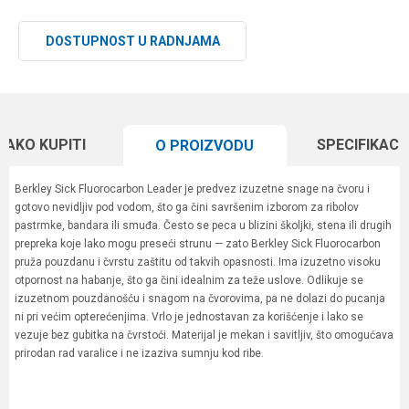
DOSTUPNOST U RADNJAMA
KAKO KUPITI
SPECIFIKACI
O PROIZVODU
Berkley Sick Fluorocarbon Leader je predvez izuzetne snage na čvoru i
gotovo nevidljiv pod vodom, što ga čini savršenim izborom za ribolov
pastrmke, bandara ili smuđa. Često se peca u blizini školjki, stena ili drugih
prepreka koje lako mogu preseći strunu — zato Berkley Sick Fluorocarbon
pruža pouzdanu i čvrstu zaštitu od takvih opasnosti. Ima izuzetno visoku
otpornost na habanje, što ga čini idealnim za teže uslove. Odlikuje se
izuzetnom pouzdanošću i snagom na čvorovima, pa ne dolazi do pucanja
ni pri većim opterećenjima. Vrlo je jednostavan za korišćenje i lako se
vezuje bez gubitka na čvrstoći. Materijal je mekan i savitljiv, što omogućava
prirodan rad varalice i ne izaziva sumnju kod ribe.