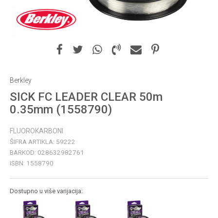
Berkley
SICK FC LEADER CLEAR 50m
0.35mm (1558790)
FLUOROKARBONI
ŠIFRA ARTIKLA:
59222
BARKOD:
028632982761
ISBN:
1558790
Dostupno u više varijacija: