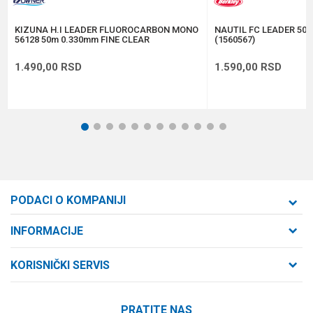
POŠALJI
KIZUNA H.I LEADER FLUOROCARBON MONO
NAUTIL FC LEADER 50m 
56128 50m 0.330mm FINE CLEAR
(1560567)
1.490,00
RSD
1.590,00
RSD
1
2
3
4
5
6
7
8
9
10
11
12
PODACI O KOMPANIJI
Formaxstore d.o.o
INFORMACIJE
O nama
Cara Dušana 47
KORISNIČKI SERVIS
21000 Novi Sad, Srbija
Zaposlenje
Uslovi korišćenja i prodaje
Saradnja
Telefon:
PRATITE NAS
Politika privatnosti