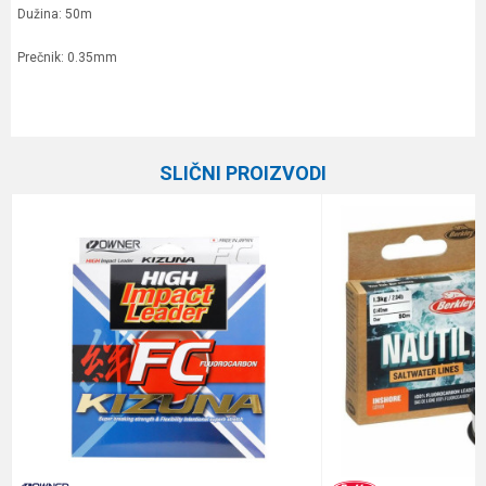
Dužina: 50m
Prečnik: 0.35mm
Karakteristika
Vrednost
Ime/Nadimak
Kategorija
Fluorokarboni
SLIČNI PROIZVODI
Brend
Berkley
Email
Dužina
50 m
Nosivost
10.0 kg
Poruka
Anti-spam zaštita - izračunajte koliko je 6 - 1 :