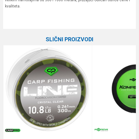
velikim namotajima od 300 i 1000 metara, pružajući odličan odnos cene i
kvaliteta.
Karakteristika
Vrednost
Ime/Nadimak
Kategorija
Monofili
SLIČNI PROIZVODI
Brend
Carp Pro
Email
Dužina
1000 m
Nosivost
5.7 kg
Poruka
Prečnik
0.286 mm
Anti-spam zaštita - izračunajte koliko je 9 - 4 :