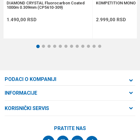
POŠALJI
DIAMOND CRYSTAL Fluorocarbon Coated
KOMPETITION MONO 0
1000m 0.309mm (CP5610-309)
1.490,00
RSD
2.999,00
RSD
1
2
3
4
5
6
7
8
9
10
11
12
PODACI O KOMPANIJI
Formaxstore d.o.o
INFORMACIJE
O nama
Cara Dušana 47
KORISNIČKI SERVIS
21000 Novi Sad, Srbija
Zaposlenje
Uslovi korišćenja i prodaje
Saradnja
Telefon:
PRATITE NAS
Politika privatnosti
064/647-81-86
Kontakt
Kako kupiti