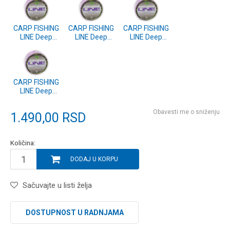
CARP FISHING
CARP FISHING
CARP FISHING
LINE Deep
LINE Deep
LINE Deep
Purple
Purple
Purple
Fluorocarbon
Fluorocarbon
Fluorocarbon
Coated 1000m
Coated 1000m
Coated 1000m
0.286mm
0.331mm
0.309mm
(CP5010-028)
(CP5010-032)
(CP5010-030)
CARP FISHING
LINE Deep
Purple
Fluorocarbon
Obavesti me o sniženju
1.490,00
RSD
Coated 1000m
0.370mm
(CP5010-035)
Količina:
DODAJ U KORPU
Sačuvajte u listi želja
DOSTUPNOST U RADNJAMA