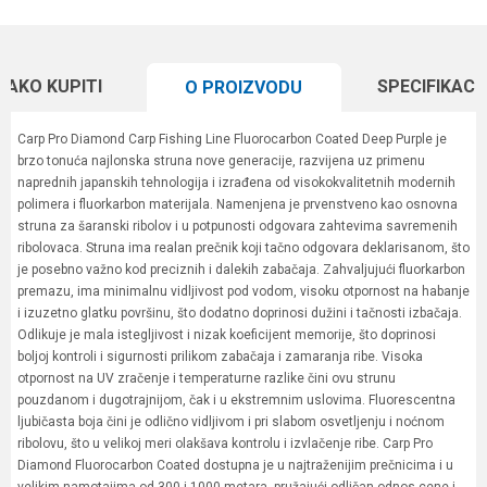
KAKO KUPITI
SPECIFIKACI
O PROIZVODU
Carp Pro Diamond Carp Fishing Line Fluorocarbon Coated Deep Purple je
brzo tonuća najlonska struna nove generacije, razvijena uz primenu
naprednih japanskih tehnologija i izrađena od visokokvalitetnih modernih
polimera i fluorkarbon materijala. Namenjena je prvenstveno kao osnovna
struna za šaranski ribolov i u potpunosti odgovara zahtevima savremenih
ribolovaca. Struna ima realan prečnik koji tačno odgovara deklarisanom, što
je posebno važno kod preciznih i dalekih zabačaja. Zahvaljujući fluorkarbon
premazu, ima minimalnu vidljivost pod vodom, visoku otpornost na habanje
i izuzetno glatku površinu, što dodatno doprinosi dužini i tačnosti izbačaja.
Odlikuje je mala istegljivost i nizak koeficijent memorije, što doprinosi
boljoj kontroli i sigurnosti prilikom zabačaja i zamaranja ribe. Visoka
otpornost na UV zračenje i temperaturne razlike čini ovu strunu
pouzdanom i dugotrajnijom, čak i u ekstremnim uslovima. Fluorescentna
ljubičasta boja čini je odlično vidljivom i pri slabom osvetljenju i noćnom
ribolovu, što u velikoj meri olakšava kontrolu i izvlačenje ribe. Carp Pro
Diamond Fluorocarbon Coated dostupna je u najtraženijim prečnicima i u