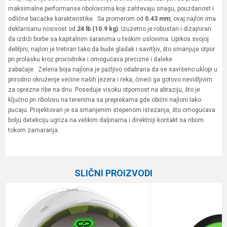
maksimalne performanse ribolovcima koji zahtevaju snagu, pouzdanost i
odlične bacačke karakteristike. Sa promerom od
0.43 mm
, ovaj najlon ima
deklarisanu nosivost od
24 lb (10.9 kg)
. Izuzetno je robustan i dizajniran
da izdrži borbe sa kapitalnim šaranima u teškim uslovima. Uprkos svojoj
debljini, najlon je tretiran tako da bude gladak i savitljiv, što smanjuje otpor
pri prolasku kroz provodnike i omogućava precizne i daleke
zabačaje. Zelena boja najlona je pažljivo odabrana da se savršeno uklopi u
prirodno okruženje većine naših jezera i reka, čineći ga gotovo nevidljivim
za oprezne ribe na dnu. Poseduje visoku otpornost na abraziju, što je
ključno pri ribolovu na terenima sa preprekama gde obični najloni lako
pucaju. Projektovan je sa smanjenim stepenom istezanja, što omogućava
bolju detekciju ugriza na velikim daljinama i direktniji kontakt sa ribom
tokom zamaranja.
Karakteristika
Vrednost
Ime/Nadimak
Kategorija
Monofili
SLIČNI PROIZVODI
Brend
Korda
Email
Poruka