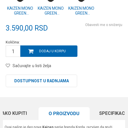
KAIZEN MONO
KAIZEN MONO
KAIZEN MONO
GREEN
GREEN
GREEN
0.43mm/24lb
0.40mm/20lb
0.30mm/12lb
(KDCM19)
(KDCM18)
(KDCM15)
Obavesti me o sniženju
3.590,00
RSD
Količina:
DODAJ U KORPU
Sačuvajte u listi želja
DOSTUPNOST U RADNJAMA
KAKO KUPITI
SPECIFIKACI
O PROIZVODU
Ovaj najlon je deo nove
Kaizen
serije brenda Korda, razvijen da pruži