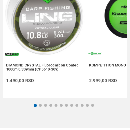
Anti-spam zaštita - izračunajte koliko je 9 - 4 :
POŠALJI
DIAMOND CRYSTAL Fluorocarbon Coated
KOMPETITION MONO 0
1000m 0.309mm (CP5610-309)
1.490,00
RSD
2.999,00
RSD
1
2
3
4
5
6
7
8
9
10
11
12