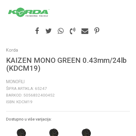
Korda
KAIZEN MONO GREEN 0.43mm/24lb
(KDCM19)
MONOFILI
ŠIFRA ARTIKLA:
65247
BARKOD:
5056832400452
ISBN:
KDCM19
Dostupno u više varijacija: