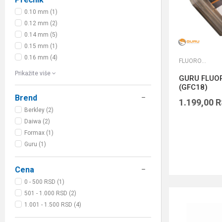
0.10 mm (1)
0.12 mm (2)
0.14 mm (5)
0.15 mm (1)
0.16 mm (4)
FLUOROKARBONI
Prikažite više
GURU FLUO
(GFC18)
Brend
1.199,00
R
Berkley (2)
Daiwa (2)
Formax (1)
Guru (1)
Cena
0 - 500 RSD (1)
501 - 1.000 RSD (2)
1.001 - 1.500 RSD (4)