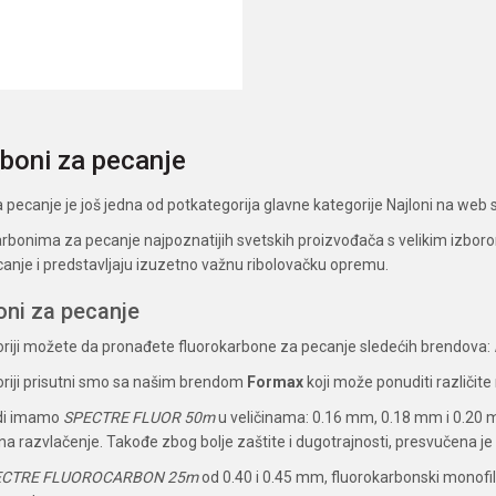
DODAJ U KORPU
boni za pecanje
 pecanje je još jedna od potkategorija glavne kategorije Najloni na web 
arbonima za pecanje najpoznatijih svetskih proizvođača s velikim izboro
anje i predstavljaju izuzetno važnu ribolovačku opremu.
oni za pecanje
oriji možete da pronađete fluorokarbone za pecanje sledećih brendova:
oriji prisutni smo sa našim brendom
Formax
koji može ponuditi različit
di imamo
SPECTRE FLUOR 50m
u veličinama: 0.16 mm, 0.18 mm i 0.20 m
 razvlačenje. Takođe zbog bolje zaštite i dugotrajnosti, presvučena je
ECTRE FLUOROCARBON 25m
od 0.40 i 0.45 mm, fluorokarbonski monofili k