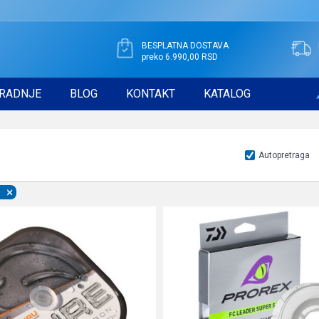
BESPLATNA DOSTAVA
preko 6.990,00 RSD
RADNJE
BLOG
KONTAKT
KATALOG
Autopretraga