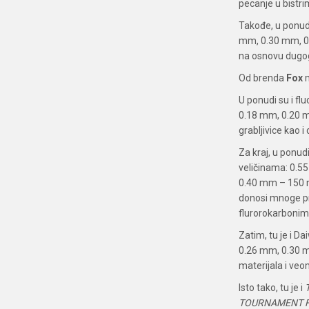
pecanje u bistr
Takođe, u ponu
mm, 0.30 mm, 0.
na osnovu dugogo
Od brenda
Fox
m
U ponudi su i f
0.18 mm, 0.20 m
grabljivice kao i 
Za kraj, u ponu
veličinama: 0.5
0.40 mm – 150 m
donosi mnoge pre
flurorokarbonima
Zatim, tu je i Da
0.26 mm, 0.30 m
materijala i veo
Isto tako, tu je i
TOURNAMENT 