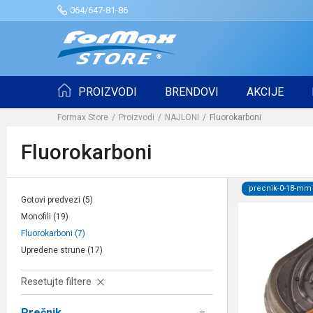
064/647-81-86
PROIZVODI
BRENDOVI
AKCIJE
Formax Store
Proizvodi
NAJLONI
Fluorokarboni
Fluorokarboni
precnik-0-18-mm
Gotovi predvezi
(5)
Monofili
(19)
Fluorokarboni
(7)
Upredene strune
(17)
Resetujte filtere
Prečnik