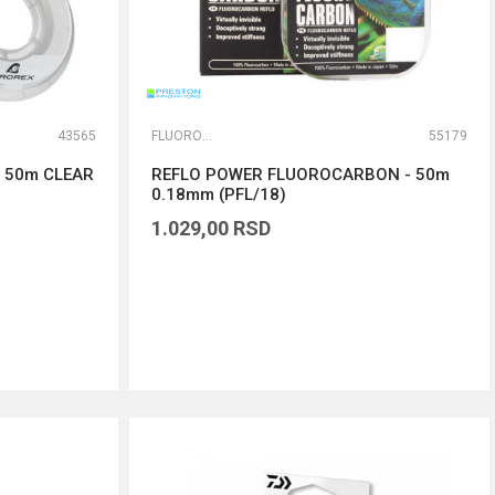
43565
FLUOROKARBONI
55179
 50m CLEAR
REFLO POWER FLUOROCARBON - 50m
0.18mm (PFL/18)
1.029,00
RSD
DODAJ U KORPU