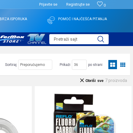
Prijavite se
Registrujte se
0
BRZA ISPORUKA
POMOĆ I NAJČEŠĆA PITANJA
Pretraži sajt
Sortiraj
Prikaži
po strani
7
proizvoda
Obriši sve