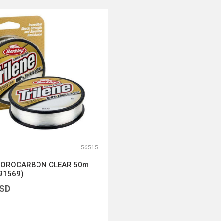
56515
LUOROCARBON CLEAR 50m
91569)
SD