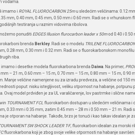
im vodama.
di imamo i
ROYAL FLUOROCARBON 25m
u sledećim veličinama: 0.12 m
35 mm, 0.40 mm, 0.45 mm, 0.50 mm i 0.60 mm. Radi se o vrhunskom flu
dišnjih testiranja u raznim vidovima ribolova.
ožemo ponuditi
EDGES Illusion flurocarbon leader x 50m
od 0.40 i 0.5
luorokarboni brenda
Berkley
. Radi se o modelu
TRILENE FLUOROCARBON
m, 0.28 mm, 0.30 mm i 0.32 mm. Radi se o fluorokarbonskom monofilu za 
drugih riba.
di imamo i desetke modela fluorokarbona brenda
Daiwa
. Na primer,
PROR
5 mm – 21 m, 0.60 mm – 15 m, 0.70 mm – 15 m, 0.80 mm – 15 m, 0.90 
. Manje veličine namenjene su za izradu predveza, a veličine od 150 m 
dnosti poput: nisku istegljivost, veliku otpornost na habanje, potpunu p
. Ovaj model prdviđen je za UL varaličarenje, lov pastrmke i slične nam
iwin
TOURNAMENT FCL
fluorokarbon dostupan u sledećim veličinama i
m, 0.33 mm i 0.35 mm, zatim 0.45 mm – 28 m i 0.50 mm – 21 m. Radi se 
ma je otporan na habanje. Takođe, brzo je tonući i kao takav idealan je z
TOURNAMENT SW SHOCK LEADER T-F
, fluorokarbon idealan za morski rib
FC
fluorokarbona koji je zbog svoje velike otpornosti na habanje savršen p