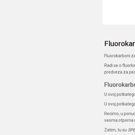
Fluorokar
Fluorokarboni za
Radi se o fluork
predveza za pec
Fluorokarb
U ovoj potkateg
U ovoj potkateg
Recimo, u ponu
veoma otporna na
Zatim, tu su
SP