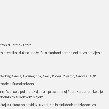
stranici Formax Store.
m prečnika i dužina. Inače, fluorokarboni namenjeni su za pravljenje
Berkley, Daiwa,
Formax
, Fox, Guru, Korda, Preston, Varivas
i
YGK
.
e modele fluorokarbona.
m. Radi se o polimerskoj struni presvučenoj fluorokarbonom koja je
 dodatnim silikonskim slojem.
oji su skoro pa nevidljivi u vodi, što ih čini idealnim izborom za