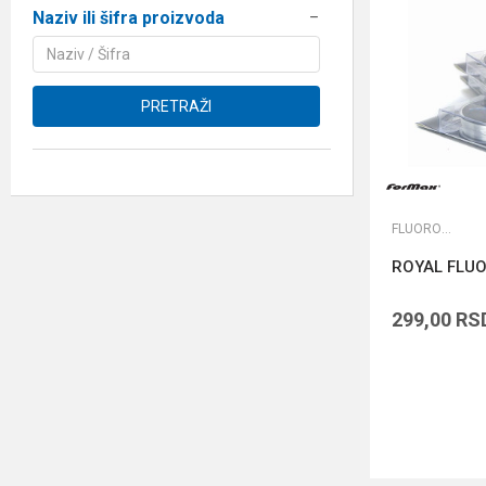
Naziv ili šifra proizvoda
PRETRAŽI
FLUOROKARBONI
ROYAL FLU
299,00
RS