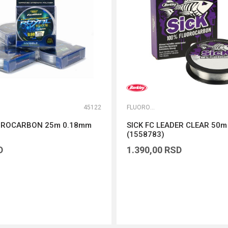
45122
FLUOROKARBONI
OROCARBON 25m 0.18mm
SICK FC LEADER CLEAR 50
(1558783)
D
1.390,00
RSD
DODAJ U KORPU
DODAJ U KORPU