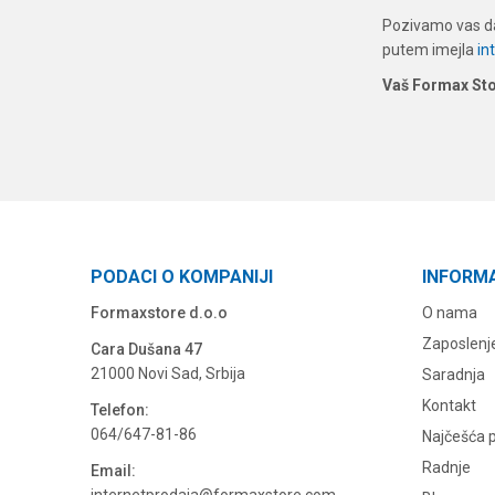
Pozivamo vas da
putem imejla
in
Vaš Formax St
PODACI O KOMPANIJI
INFORM
Formaxstore d.o.o
O nama
Zaposlenj
Cara Dušana 47
21000 Novi Sad, Srbija
Saradnja
Kontakt
Telefon:
064/647-81-86
Najčešća p
Radnje
Email: