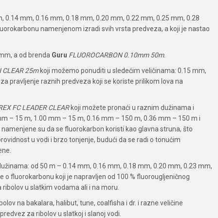
m, 0.14 mm, 0.16 mm, 0.18 mm, 0.20 mm, 0.22 mm, 0.25 mm, 0.28
orokarbonu namenjenom izradi svih vrsta predveza, a koji je nastao
0 mm, a od brenda
Guru
FLUOROCARBON 0.10mm 50m
.
 CLEAR 25m
koji možemo ponuditi u sledećim veličinama: 0.15 mm,
pravljenje raznih predveza koji se koriste prilikom lova na
EX FC LEADER CLEAR
koji možete pronaći u raznim dužinama i
mm – 15 m, 1.00 mm – 15 m, 0.16 mm – 150 m, 0.36 mm – 150 m i
namenjene su da se fluorokarbon koristi kao glavna struna, što
rovidnost u vodi i brzo tonjenje, budući da se radi o tonućim
ene.
 dužinama: od 50 m – 0.14 mm, 0.16 mm, 0.18 mm, 0.20 mm, 0.23 mm,
o fluorokarbonu koji je napravljen od 100 % fluorougljeničnog
a ribolov u slatkim vodama ali i na moru.
olov na bakalara, halibut, tune, coalfisha i dr. i razne veličine
redvez za ribolov u slatkoj i slanoj vodi.