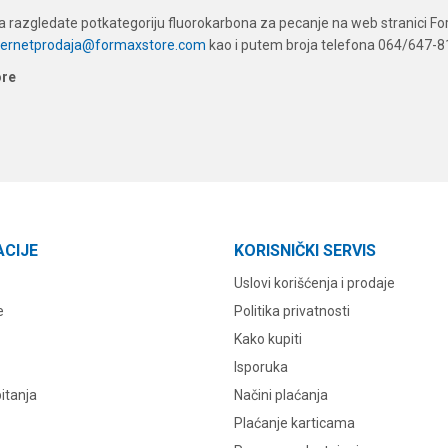
 razgledate potkategoriju fluorokarbona za pecanje na web stranici Form
ternetprodaja@formaxstore.com
kao i putem broja telefona 064/647-8
ore
ACIJE
KORISNIČKI SERVIS
Uslovi korišćenja i prodaje
e
Politika privatnosti
Kako kupiti
Isporuka
itanja
Načini plaćanja
Plaćanje karticama