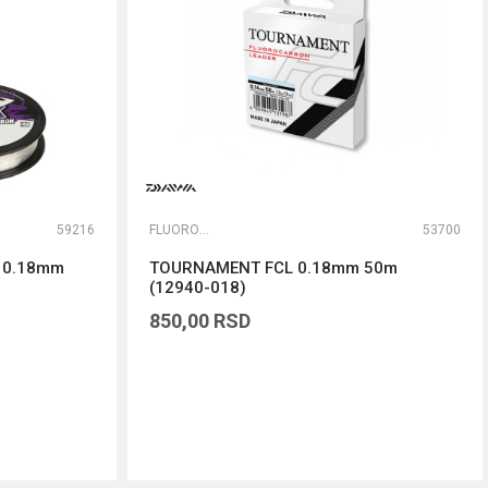
59216
FLUOROKARBONI
53700
m 0.18mm
TOURNAMENT FCL 0.18mm 50m
(12940-018)
850,00
RSD
DODAJ U KORPU