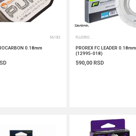
56182
FLUOROKARBONI
ROCARBON 0.18mm
PROREX FC LEADER 0.18mm
(12995-018)
SD
590,00
RSD
DODAJ U KORPU
DODAJ U KORPU