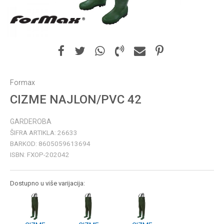
Formax
CIZME NAJLON/PVC 42
GARDEROBA
ŠIFRA ARTIKLA:
26633
BARKOD:
8605059613694
ISBN:
FXOP-202042
Dostupno u više varijacija: