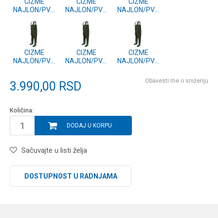
CIZME
CIZME
CIZME
NAJLON/PVC
NAJLON/PVC
NAJLON/PVC
47
42
43
CIZME
CIZME
CIZME
NAJLON/PVC
NAJLON/PVC
NAJLON/PVC
46
45
44
Obavesti me o sniženju
3.990,00
RSD
Količina:
DODAJ U KORPU
Sačuvajte u listi želja
DOSTUPNOST U RADNJAMA