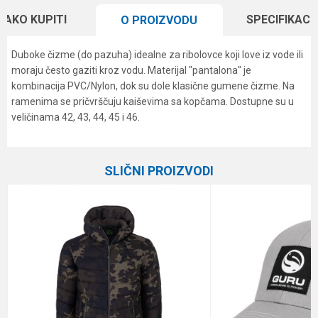
KAKO KUPITI
SPECIFIKACI
O PROIZVODU
Duboke čizme (do pazuha) idealne za ribolovce koji love iz vode ili
moraju često gaziti kroz vodu. Materijal "pantalona" je
kombinacija PVC/Nylon, dok su dole klasične gumene čizme. Na
ramenima se pričvrščuju kaiševima sa kopčama. Dostupne su u
veličinama 42, 43, 44, 45 i 46.
Karakteristika
Vrednost
Ime/Nadimak
Kategorija
Garderoba
SLIČNI PROIZVODI
Brend
Formax
Email
Veličina
42
Poruka