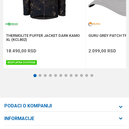
Anti-spam zaštita - izračunajte koliko je 9 - 4 :
POŠALJI
THERMOLITE PUFFER JACKET DARK KAMO
GURU GREY PATCH TRU
XL (KCL802)
18.490,00
RSD
2.099,00
RSD
BESPLATNA DOSTAVA
1
2
3
4
5
6
7
8
9
10
11
12
PODACI O KOMPANIJI
Formaxstore d.o.o
INFORMACIJE