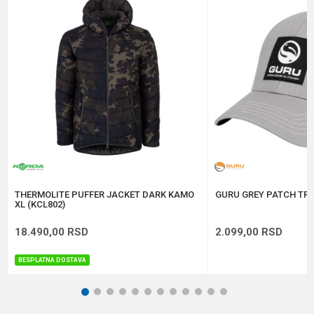
Poruka
Anti-spam zaštita - izračunajte koliko je 6 - 1 :
POŠALJI
THERMOLITE PUFFER JACKET DARK KAMO
GURU GREY PATCH TRU
XL (KCL802)
18.490,00
RSD
2.099,00
RSD
BESPLATNA DOSTAVA
1
2
3
4
5
6
7
8
9
10
11
12