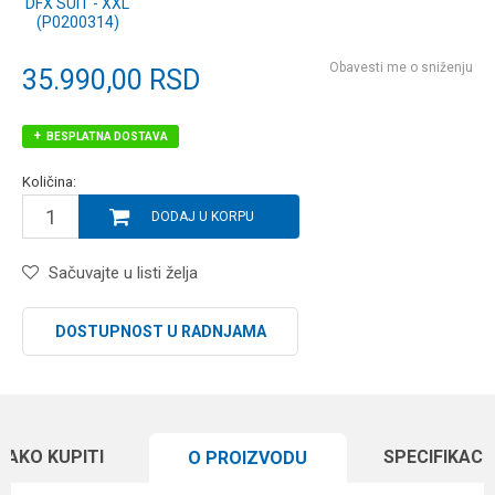
DFX SUIT - XXL
(P0200314)
Obavesti me o sniženju
35.990,00
RSD
BESPLATNA DOSTAVA
Količina:
DODAJ U KORPU
Sačuvajte u listi želja
DOSTUPNOST U RADNJAMA
KAKO KUPITI
SPECIFIKACI
O PROIZVODU