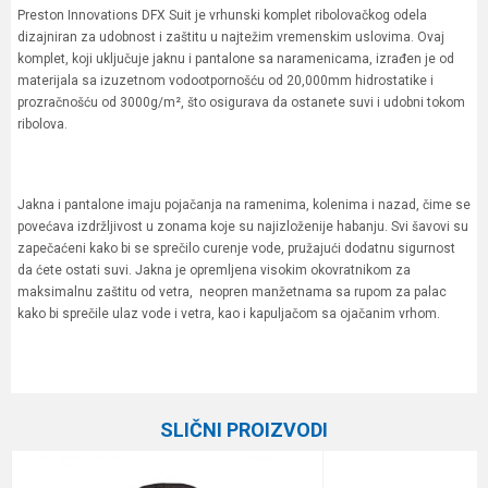
Preston Innovations DFX Suit je vrhunski komplet ribolovačkog odela
dizajniran za udobnost i zaštitu u najtežim vremenskim uslovima. Ovaj
komplet, koji uključuje jaknu i pantalone sa naramenicama, izrađen je od
materijala sa izuzetnom vodootpornošću od 20,000mm hidrostatike i
prozračnošću od 3000g/m², što osigurava da ostanete suvi i udobni tokom
ribolova.
Jakna i pantalone imaju pojačanja na ramenima, kolenima i nazad, čime se
povećava izdržljivost u zonama koje su najizloženije habanju. Svi šavovi su
zapečaćeni kako bi se sprečilo curenje vode, pružajući dodatnu sigurnost
da ćete ostati suvi. Jakna je opremljena visokim okovratnikom za
maksimalnu zaštitu od vetra, neopren manžetnama sa rupom za palac
kako bi sprečile ulaz vode i vetra, kao i kapuljačom sa ojačanim vrhom.
Karakteristika
Vrednost
Ime/Nadimak
Kategorija
Garderoba
SLIČNI PROIZVODI
Brend
Preston
Email