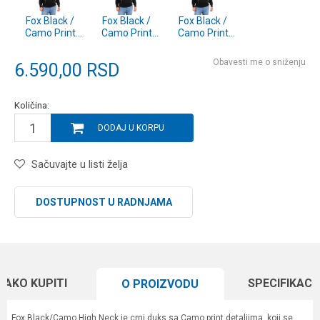
Fox Black /
Fox Black /
Fox Black /
Camo Print
Camo Print
Camo Print
High Neck -
High Neck - XXL
High Neck - XL
XXXL (CFX078)
(CFX077)
(CFX076)
Obavesti me o sniženju
6.590,00
RSD
Količina:
DODAJ U KORPU
Sačuvajte u listi želja
DOSTUPNOST U RADNJAMA
KAKO KUPITI
SPECIFIKACI
O PROIZVODU
Fox Black/Camo High Neck je crni duks sa Camo print detaljima, koji se