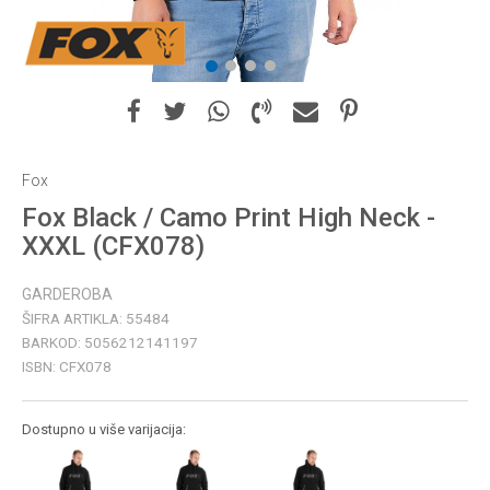
1
2
3
4
Fox
Fox Black / Camo Print High Neck -
XXXL (CFX078)
GARDEROBA
ŠIFRA ARTIKLA:
55484
BARKOD:
5056212141197
ISBN:
CFX078
Dostupno u više varijacija: