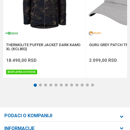
Anti-spam zaštita - izračunajte koliko je 9 - 4 :
POŠALJI
THERMOLITE PUFFER JACKET DARK KAMO
GURU GREY PATCH TRU
XL (KCL802)
18.490,00
RSD
2.099,00
RSD
BESPLATNA DOSTAVA
1
2
3
4
5
6
7
8
9
10
11
12
PODACI O KOMPANIJI
Formaxstore d.o.o
INFORMACIJE