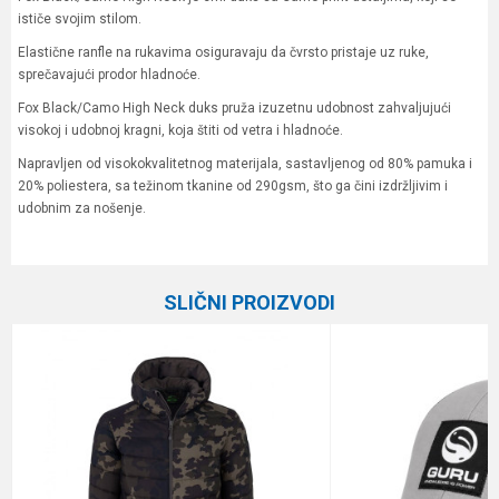
ističe svojim stilom.
Elastične ranfle na rukavima osiguravaju da čvrsto pristaje uz ruke,
sprečavajući prodor hladnoće.
Fox Black/Camo High Neck duks pruža izuzetnu udobnost zahvaljujući
visokoj i udobnoj kragni, koja štiti od vetra i hladnoće.
Napravljen od visokokvalitetnog materijala, sastavljenog od 80% pamuka i
20% poliestera, sa težinom tkanine od 290gsm, što ga čini izdržljivim i
udobnim za nošenje.
Karakteristika
Vrednost
Ime/Nadimak
Kategorija
Garderoba
SLIČNI PROIZVODI
Brend
Fox
Email
Poruka