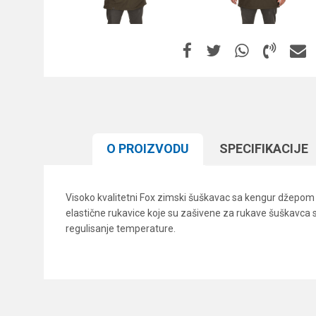
O PROIZVODU
SPECIFIKACIJЕ
Visoko kvalitetni Fox zimski šuškavac sa kengur džepom d
elastične rukavice koje su zašivene za rukave šuškavca s
regulisanje temperature.
Karakteristika
Ime/Nadimak
Kategorija
Brend