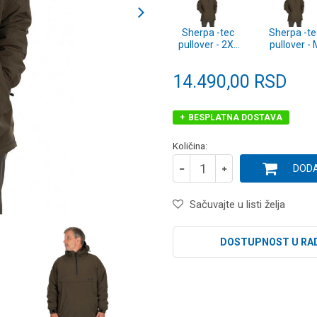
Sherpa -tec
Sherpa -te
pullover - 2XL
pullover - 
(CFX198)
(CFX195)
14.490,00
RSD
BESPLATNA DOSTAVA
Količina:
DODA
Sačuvajte u listi želja
DOSTUPNOST U RA