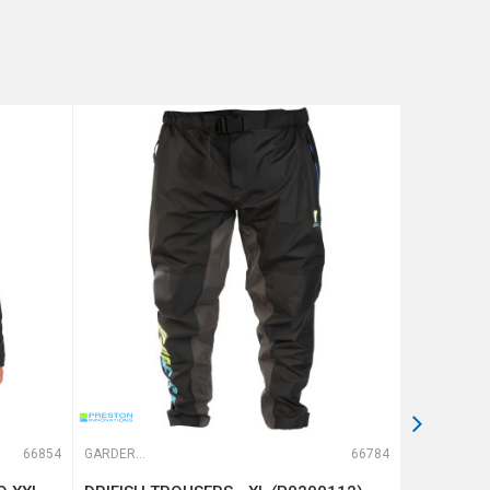
66854
GARDEROBA
66784
GARDEROBA