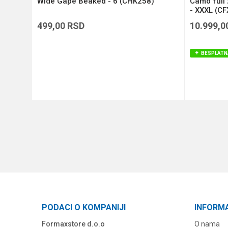
L
Wide Gape Beaked - 6 (CHK258)
Camo full
- XXXL (C
499,00
RSD
10.999,0
BESPLATN
DODAJ U KORPU
PODACI O KOMPANIJI
INFORM
Formaxstore d.o.o
O nama