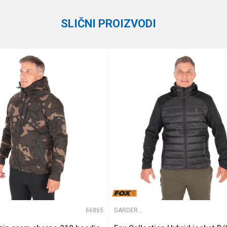
SLIČNI PROIZVODI
te koliko je 2 + 3 :
66865
GARDEROBA