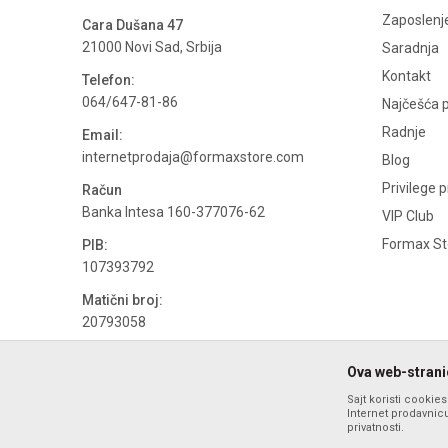
Zaposlenj
Cara Dušana 47
21000 Novi Sad, Srbija
Saradnja
Kontakt
Telefon:
064/647-81-86
Najčešća p
Radnje
Email:
internetprodaja@formaxstore.com
Blog
Privilege 
Račun
Banka Intesa 160-377076-62
VIP Club
Formax Sto
PIB:
107393792
Matični broj:
20793058
PDV broj
Ova web-stranic
694500884
Sajt koristi cookie
Internet prodavnicu
privatnosti.