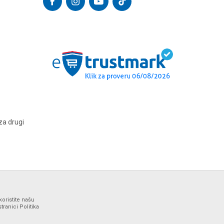
za drugi
koristite našu
ranici Politika