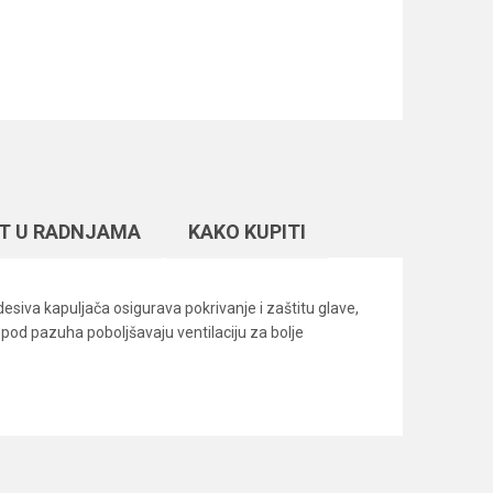
T U RADNJAMA
KAKO KUPITI
siva kapuljača osigurava pokrivanje i zaštitu glave,
pod pazuha poboljšavaju ventilaciju za bolje