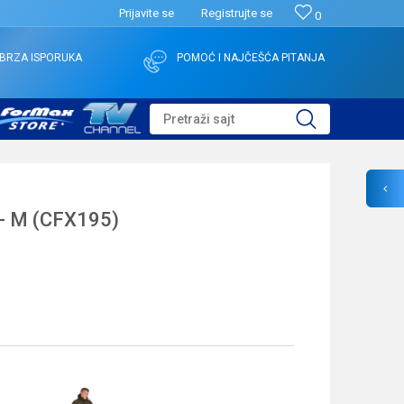
Prijavite se
Registrujte se
0
BRZA ISPORUKA
POMOĆ I NAJČEŠĆA PITANJA
Pretraži sajt
 - M (CFX195)