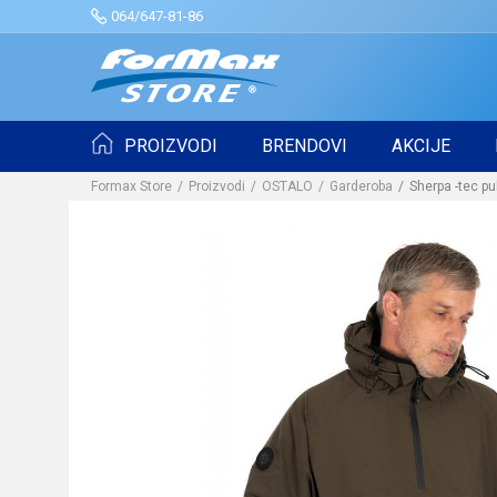
064/647-81-86
PROIZVODI
BRENDOVI
AKCIJE
Formax Store
Proizvodi
OSTALO
Garderoba
Sherpa -tec pu