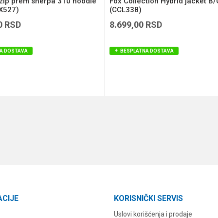
 zip prem sherpa 310 hoodie
Fox Collection Hybrid jacket B
FX527)
(CCL338)
0
RSD
8.699,00
RSD
A DOSTAVA
BESPLATNA DOSTAVA
DODAJ U KORPU
DODAJ U KORPU
ACIJE
KORISNIČKI SERVIS
Uslovi korišćenja i prodaje