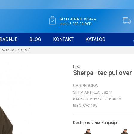
BESPLATNA DOSTAVA
preko 6.990,00 RSD
RADNJE
BLOG
KONTAKT
KATALOG
llover - M (CFX195)
Fox
Sherpa -tec pullover
GARDEROBA
ŠIFRA ARTIKLA:
58241
BARKOD:
5056212168088
ISBN:
CFX195
Dostupno u više varijacija: