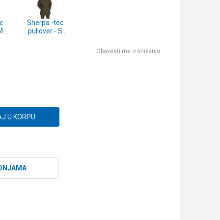
c
Sherpa -tec
M
pullover - S
(CFX194)
Obavesti me o sniženju
J U KORPU
DNJAMA