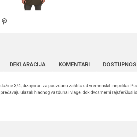
DEKLARACIJA
KOMENTARI
DOSTUPNOS
užine 3/4, dizajniran za pouzdanu zaštitu od vremenskih neprilika. Pode
prečavaju ulazak hladnog vazduha i vlage, dok dvosmerni rajsferšlusi is
Vrednost
Email
Garderoba
Fox