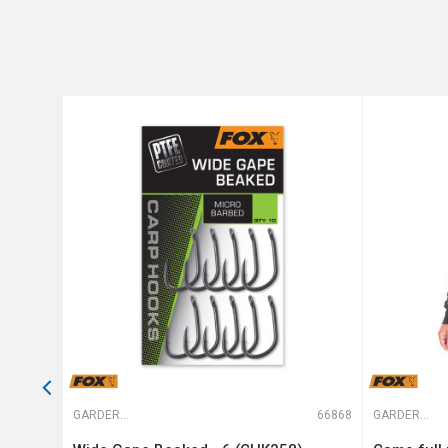
Poruka
Anti-spam zaštita - izračunaj
POŠALJI
66456
GARDEROBA
66868
GARDEROBA