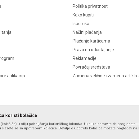
e
Politika privatnosti
Kako kupiti
Isporuka
itanja
Načini plaćanja
Plaćanje karticama
Pravo na odustajanje
program
Reklamacije
Povraćaj sredstava
re aplikacija
Zamena veličine i zamena artikla 
a koristi kolačiće
s (kolačiće) u cilju poboljšanja korisničkog iskustva. Ukoliko nastavite da pregledate i 
 slažete se sa upotrebom kolačića. Detalje o upotrebi kolačića možete pogledati na st