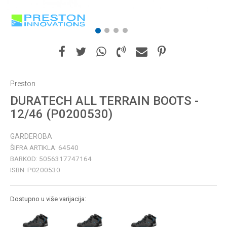
1
2
3
4
Preston
DURATECH ALL TERRAIN BOOTS -
12/46 (P0200530)
GARDEROBA
ŠIFRA ARTIKLA:
64540
BARKOD:
5056317747164
ISBN:
P0200530
Dostupno u više varijacija: