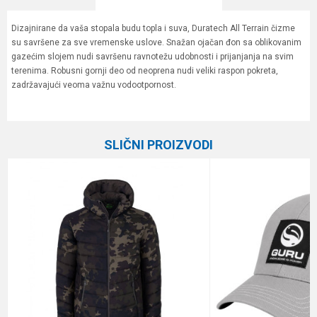
Dizajnirane da vaša stopala budu topla i suva, Duratech All Terrain čizme
su savršene za sve vremenske uslove. Snažan ojačan đon sa oblikovanim
gazećim slojem nudi savršenu ravnotežu udobnosti i prijanjanja na svim
terenima. Robusni gornji deo od neoprena nudi veliki raspon pokreta,
zadržavajući veoma važnu vodootpornost.
Karakteristika
Vrednost
Ime/Nadimak
Kategorija
Garderoba
SLIČNI PROIZVODI
Brend
Preston
Email
Poruka