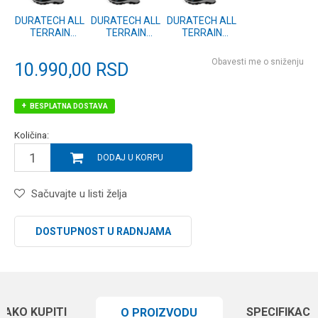
DURATECH ALL
DURATECH ALL
DURATECH ALL
TERRAIN
TERRAIN
TERRAIN
BOOTS - 11/45
BOOTS - 10/44
BOOTS - 12/46
(P0200529)
(P0200528)
(P0200530)
Obavesti me o sniženju
10.990,00
RSD
BESPLATNA DOSTAVA
Količina:
DODAJ U KORPU
Sačuvajte u listi želja
DOSTUPNOST U RADNJAMA
KAKO KUPITI
SPECIFIKACI
O PROIZVODU