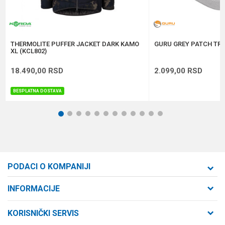
Anti-spam zaštita - izračunajte koliko je 2 + 3 :
POŠALJI
THERMOLITE PUFFER JACKET DARK KAMO
GURU GREY PATCH TRU
XL (KCL802)
18.490,00
RSD
2.099,00
RSD
BESPLATNA DOSTAVA
1
2
3
4
5
6
7
8
9
10
11
12
PODACI O KOMPANIJI
Formaxstore d.o.o
INFORMACIJE
O nama
Cara Dušana 47
KORISNIČKI SERVIS
21000 Novi Sad, Srbija
Zaposlenje