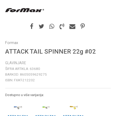
Formax
ATTACK TAIL SPINNER 22g #02
GLAVINJARE
ŠIFRA ARTIKLA:
63680
BARKOD:
8605059629275
ISBN:
FXAT-212202
Dostupno u više varijacija: