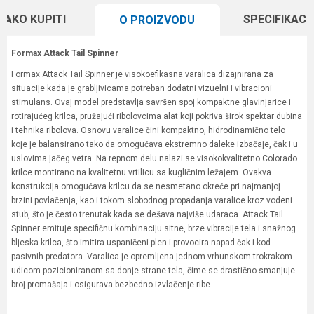
KAKO KUPITI
SPECIFIKACI
O PROIZVODU
Formax Attack Tail Spinner
Formax Attack Tail Spinner je visokoefikasna varalica dizajnirana za
situacije kada je grabljivicama potreban dodatni vizuelni i vibracioni
stimulans. Ovaj model predstavlja savršen spoj kompaktne glavinjarice i
rotirajućeg krilca, pružajući ribolovcima alat koji pokriva širok spektar dubina
i tehnika ribolova. Osnovu varalice čini kompaktno, hidrodinamično telo
koje je balansirano tako da omogućava ekstremno daleke izbačaje, čak i u
uslovima jačeg vetra. Na repnom delu nalazi se visokokvalitetno Colorado
krilce montirano na kvalitetnu vrtilicu sa kugličnim ležajem. Ovakva
konstrukcija omogućava krilcu da se nesmetano okreće pri najmanjoj
brzini povlačenja, kao i tokom slobodnog propadanja varalice kroz vodeni
stub, što je često trenutak kada se dešava najviše udaraca. Attack Tail
Spinner emituje specifičnu kombinaciju sitne, brze vibracije tela i snažnog
bljeska krilca, što imitira uspaničeni plen i provocira napad čak i kod
pasivnih predatora. Varalica je opremljena jednom vrhunskom trokrakom
udicom pozicioniranom sa donje strane tela, čime se drastično smanjuje
broj promašaja i osigurava bezbedno izvlačenje ribe.
Karakteristika
Vrednost
Ime/Nadimak