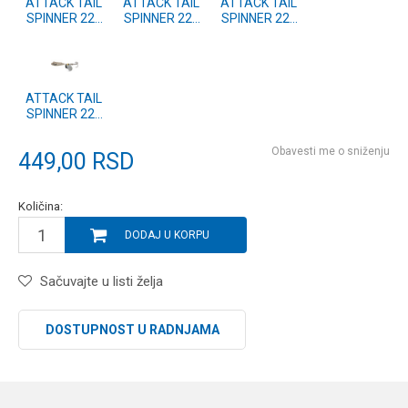
ATTACK TAIL
ATTACK TAIL
ATTACK TAIL
SPINNER 22g
SPINNER 22g
SPINNER 22g
#31
#30
#02
ATTACK TAIL
SPINNER 22g
#01
Obavesti me o sniženju
449,00
RSD
Količina:
DODAJ U KORPU
Sačuvajte u listi želja
DOSTUPNOST U RADNJAMA