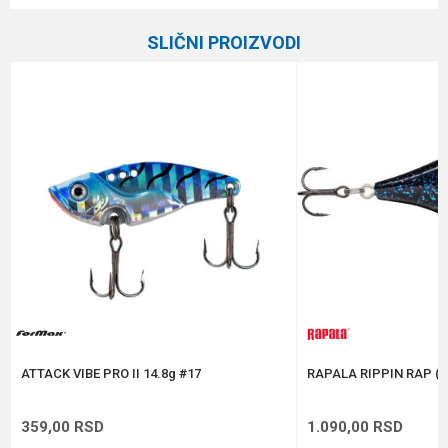
Kategorija
Glavinjare
SLIČNI PROIZVODI
Brend
Formax
Email
Poruka
Anti-spam zaštita - izračunajte koliko je 9 - 4 :
POŠALJI
ATTACK VIBE PRO II 14.8g #17
RAPALA RIPPIN RAP (R
359,00
RSD
1.090,00
RSD