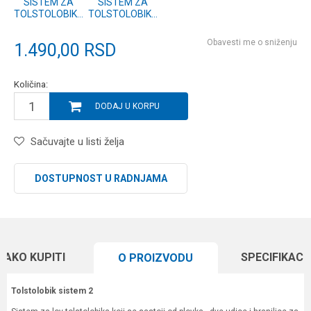
SISTEM ZA
SISTEM ZA
TOLSTOLOBIKA
TOLSTOLOBIKA
2
1
Obavesti me o sniženju
1.490,00
RSD
Količina:
DODAJ U KORPU
Sačuvajte u listi želja
DOSTUPNOST U RADNJAMA
KAKO KUPITI
SPECIFIKACI
O PROIZVODU
Tolstolobik sistem 2