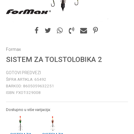
Formax
SISTEM ZA TOLSTOLOBIKA 2
GOTOVI PREDVEZI
ŠIFRA ARTIKLA:
65492
BARKOD:
8605059632251
ISBN:
FXOT-329008
Dostupno u više varijacija: