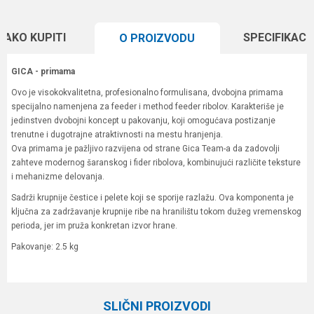
KAKO KUPITI
SPECIFIKACI
O PROIZVODU
GICA - primama
Ovo je visokokvalitetna, profesionalno formulisana, dvobojna primama
specijalno namenjena za feeder i method feeder ribolov. Karakteriše je
jedinstven dvobojni koncept u pakovanju, koji omogućava postizanje
trenutne i dugotrajne atraktivnosti na mestu hranjenja.
Ova primama je pažljivo razvijena od strane Gica Team-a da zadovolji
zahteve modernog šaranskog i fider ribolova, kombinujući različite teksture
i mehanizme delovanja.
Sadrži krupnije čestice i pelete koji se sporije razlažu. Ova komponenta je
ključna za zadržavanje krupnije ribe na hranilištu tokom dužeg vremenskog
perioda, jer im pruža konkretan izvor hrane.
Pakovanje: 2.5 kg
Karakteristika
Vrednost
Ime/Nadimak
Kategorija
Hrane
SLIČNI PROIZVODI