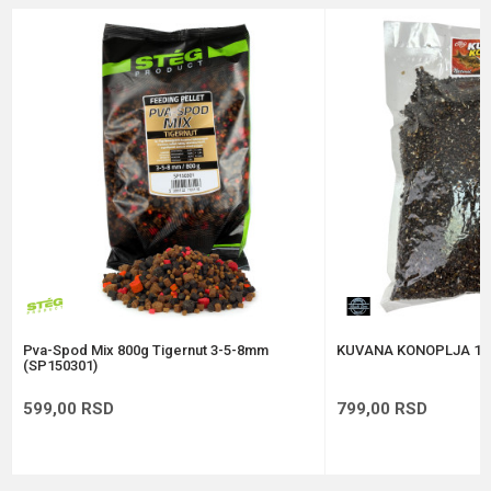
Brend
Gica Team
Email
Poruka
Anti-spam zaštita - izračunajte koliko je 9 - 4 :
POŠALJI
Pva-Spod Mix 800g Tigernut 3-5-8mm
KUVANA KONOPLJA 1k
(SP150301)
599,00
RSD
799,00
RSD