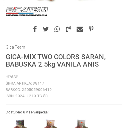
Gica Team
GICA-MIX TWO COLORS SARAN,
BABUSKA 2.5kg VANILA ANIS
HRANE
ŠIFRA ARTIKLA:
38117
BARKOD:
2505059006419
ISBN:
2024-H 210-TC-ŠB
Dostupno u više varijacija: