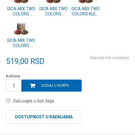
GICA-MIX TWO
GICA-MIX TWO
GICA-MIX TWO
COLORS
COLORS
COLORS KLEN,
FEEDER 2.5kg
DEVERIKA,
SKOBALJ,
VISNJA BADEM
BODORKA
MRENA 2.5kg
ANIS
2.5kg KOKOS
SIR MESNA
VANILA
GICA-MIX TWO
COLORS
SARAN,
BABUSKA
Obavesti me o sniženju
519,00
RSD
2.5kg VANILA
ANIS
Količina:
DODAJ U KORPU
Sačuvajte u listi želja
DOSTUPNOST U RADNJAMA