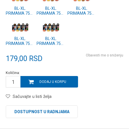
BL-XL.
BL-XL.
BL-XL.
PRIMAMA 750g
PRIMAMA 750g
PRIMAMA 750g
VANILA
KEDER ANIS
MED
BL-XL.
BL-XL.
PRIMAMA 750g
PRIMAMA 750g
KARAMELA -
JAGODA -
DEVERIKA/BODORKA
SARAN/BABUSKA
Obavesti me o sniženju
179,00
RSD
Količina:
DODAJ U KORPU
Sačuvajte u listi želja
DOSTUPNOST U RADNJAMA