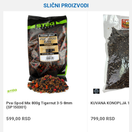
SLIČNI PROIZVODI
Brend
Black Line
Email
Poruka
Anti-spam zaštita - izračunajte koliko je 9 - 4 :
POŠALJI
Pva-Spod Mix 800g Tigernut 3-5-8mm
KUVANA KONOPLJA 1k
(SP150301)
599,00
RSD
799,00
RSD