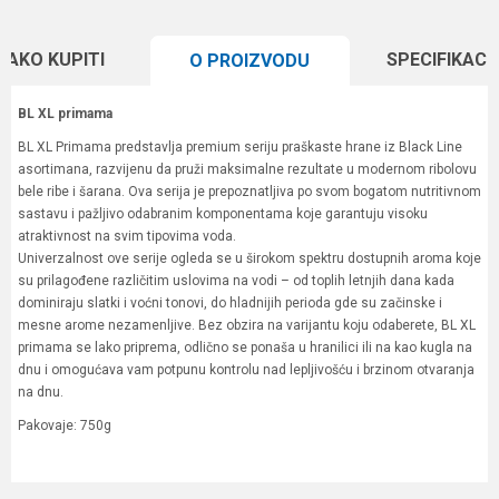
KAKO KUPITI
SPECIFIKACI
O PROIZVODU
BL XL primama
BL XL Primama predstavlja premium seriju praškaste hrane iz Black Line
asortimana, razvijenu da pruži maksimalne rezultate u modernom ribolovu
bele ribe i šarana. Ova serija je prepoznatljiva po svom bogatom nutritivnom
sastavu i pažljivo odabranim komponentama koje garantuju visoku
atraktivnost na svim tipovima voda.
Univerzalnost ove serije ogleda se u širokom spektru dostupnih aroma koje
su prilagođene različitim uslovima na vodi – od toplih letnjih dana kada
dominiraju slatki i voćni tonovi, do hladnijih perioda gde su začinske i
mesne arome nezamenljive. Bez obzira na varijantu koju odaberete, BL XL
primama se lako priprema, odlično se ponaša u hranilici ili na kao kugla na
dnu i omogućava vam potpunu kontrolu nad lepljivošću i brzinom otvaranja
na dnu.
Pakovaje: 750g
Karakteristika
Vrednost
Ime/Nadimak
Kategorija
Hrane