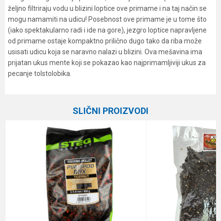
željno filtriraju vodu u blizini loptice ove primame i na taj način se
mogu namamiti na udicu! Posebnost ove primame je u tome što
(iako spektakularno radi i ide na gore), jezgro loptice napravljene
od primame ostaje kompaktno prilično dugo tako da riba može
usisati udicu koja se naravno nalazi u blizini. Ova mešavina ima
prijatan ukus mente koji se pokazao kao najprimamljiviji ukus za
pecanje tolstolobika.
Karakteristika
Vrednost
Ime/Nadimak
Kategorija
Hrane
SLIČNI PROIZVODI
Brend
Haldorado
Email
Poruka