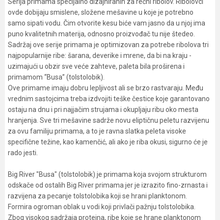
Serija primama specijalno dizajniranih za rečni ribolov. Ribolovci
ovde dobijaju smislene, složene mešavine u koje je potrebno
samo sipati vodu. Čim otvorite kesu biće vam jasno da u njoj ima
puno kvalitetnih materija, odnosno proizvođač tu nije štedeo.
Sadržaj ove serije primama je optimizovan za potrebe ribolova tri
najpopularnije ribe: šarana, deverike i mrene, da bi na kraju -
uzimajući u obzir sve veće zahteve, paleta bila proširena i
primamom “Busa” (tolstolobik).
Ove primame imaju dobru lepljivost ali se brzo rastvaraju. Među
vrednim sastojcima treba izdvojiti teške čestice koje garantovano
ostaju na dnu i pri najjačim strujama i okupljaju ribu oko mesta
hranjenja. Sve tri mešavine sadrže novu eliptičnu peletu razvijenu
za ovu familiju primama, a to je ravna slatka peleta visoke
specifične težine, kao kamenčić, ali ako je riba okusi, sigurno će je
rado jesti.
Big River "Busa" (tolstolobik) je primama koja svojom strukturom
odskače od ostalih Big River primama jer je izrazito fino-zrnasta i
razvijena za pecanje tolstolobika koji se hrani planktonom.
Formira ogroman oblak u vodi koji privlači pažnju tolstolobika.
Zbog visokog sadržaja proteina, ribe koje se hrane planktonom