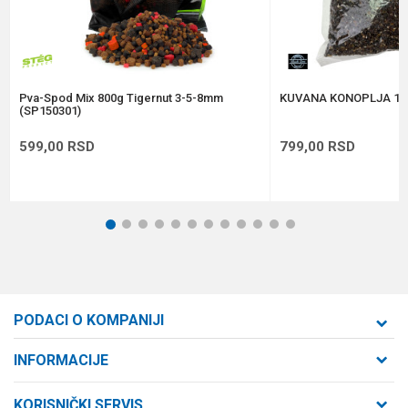
Anti-spam zaštita - izračunajte koliko je 4 + 1 :
POŠALJI
Pva-Spod Mix 800g Tigernut 3-5-8mm
KUVANA KONOPLJA 1k
(SP150301)
599,00
RSD
799,00
RSD
1
2
3
4
5
6
7
8
9
10
11
12
PODACI O KOMPANIJI
Formaxstore d.o.o
INFORMACIJE
O nama
Cara Dušana 47
KORISNIČKI SERVIS