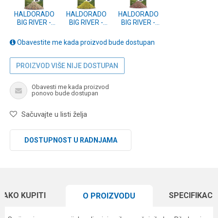
HALDORADO
HALDORADO
HALDORADO
BIG RIVER -
BIG RIVER -
BIG RIVER -
FURGE MARNA
SARAN 1.5kg
DEVERIKA
1.5kg
1.5kg
Obavestite me kada proizvod bude dostupan
PROIZVOD VIŠE NIJE DOSTUPAN
Obavesti me kada proizvod
ponovo bude dostupan
Sačuvajte u listi želja
DOSTUPNOST U RADNJAMA
KAKO KUPITI
SPECIFIKACI
O PROIZVODU