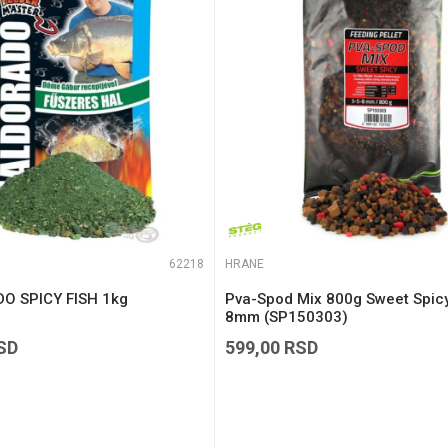
te koliko je 4 + 1 :
62218
HRANE
O SPICY FISH 1kg
Pva-Spod Mix 800g Sweet Spicy
8mm (SP150303)
SD
599,00
RSD