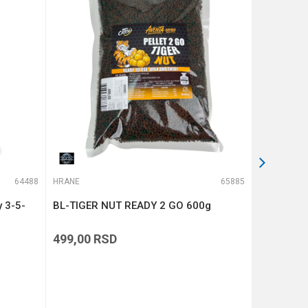
64488
HRANE
65885
HRANE
 3-5-
BL-TIGER NUT READY 2 GO 600g
BL-KRILL
499,00
RSD
499,00
R