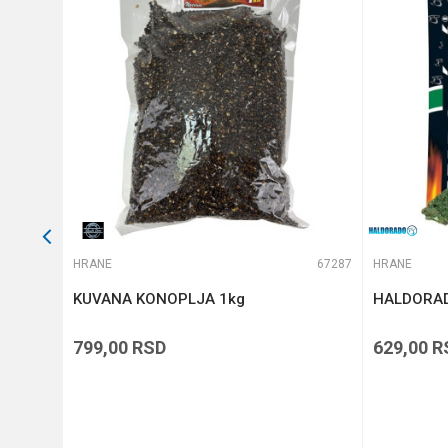
Anti-spam zaštita - izračunaj
POŠALJI
64486
HRANE
67287
HRANE
-5-8mm
KUVANA KONOPLJA 1kg
HALDORAD
799,00
RSD
629,00
R