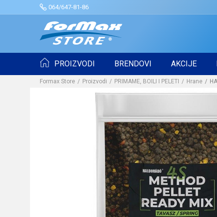
064/647-81-86
PROIZVODI
BRENDOVI
AKCIJE
Formax Store
Proizvodi
PRIMAME, BOILI I PELETI
Hrane
HA