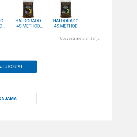
DO
HALDORADO
HALDORADO
D
4S METHOD
4S METHOD
ADY
PELLET READY
PELLET READY
EN
MIX - LETO
MIX - PROLECE
Obavesti me o sniženju
600g
600g
J U KORPU
DNJAMA