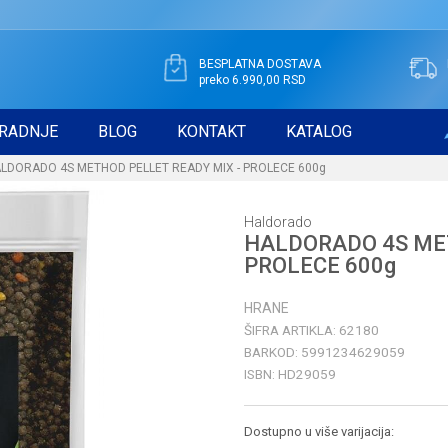
BESPLATNA DOSTAVA
preko 6.990,00 RSD
RADNJE
BLOG
KONTAKT
KATALOG
LDORADO 4S METHOD PELLET READY MIX - PROLECE 600g
Haldorado
HALDORADO 4S MET
PROLECE 600g
HRANE
ŠIFRA ARTIKLA:
62180
BARKOD:
5991234629059
ISBN:
HD29059
Dostupno u više varijacija: