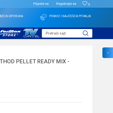
Prijavite se
Registrujte se
0
BRZA ISPORUKA
POMOĆ I NAJČEŠĆA PITANJA
Pretraži sajt
HOD PELLET READY MIX -