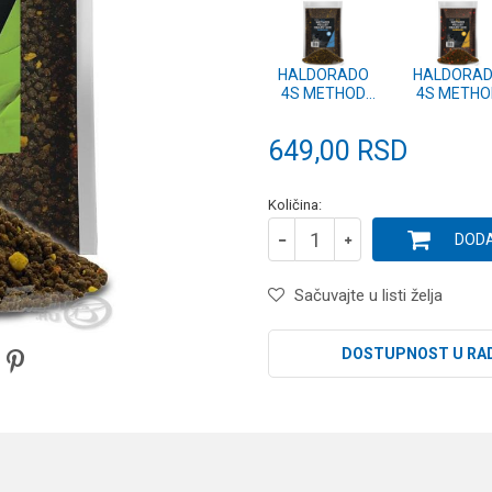
HALDORADO
HALDORA
4S METHOD
4S METHO
PELLET READY
PELLET RE
MIX - ZIMA
MIX - JES
649,00
RSD
600g
600g
Količina:
DODA
Sačuvajte u listi želja
DOSTUPNOST U RA