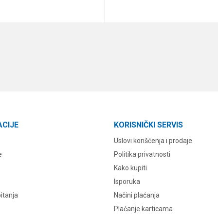
DODAJ U KORPU
DODAJ U KORPU
ACIJE
KORISNIČKI SERVIS
Uslovi korišćenja i prodaje
e
Politika privatnosti
Kako kupiti
Isporuka
itanja
Načini plaćanja
Plaćanje karticama