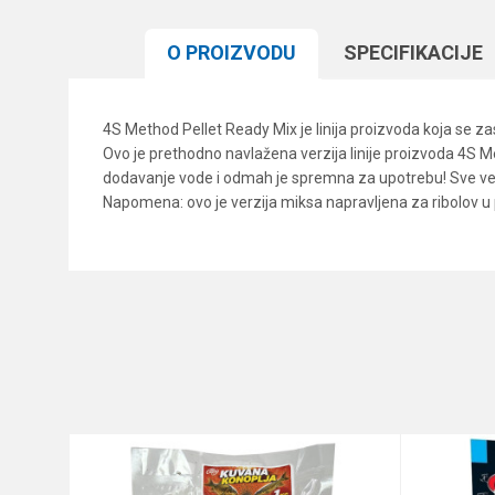
O PROIZVODU
SPECIFIKACIJЕ
4S Method Pellet Ready Mix je linija proizvoda koja se 
Ovo je prethodno navlažena verzija linije proizvoda 4S M
dodavanje vode i odmah je spremna za upotrebu! Sve verzi
Napomena: ovo je verzija miksa napravljena za ribolov u
Karakteristika
Ime/Nadimak
Kategorija
Brend
Poruka