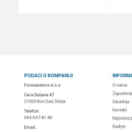
DODAJ U KORPU
PODACI O KOMPANIJI
INFORM
Formaxstore d.o.o
O nama
Zaposlenj
Cara Dušana 47
21000 Novi Sad, Srbija
Saradnja
Kontakt
Telefon:
064/647-81-86
Najčešća p
Radnje
Email: