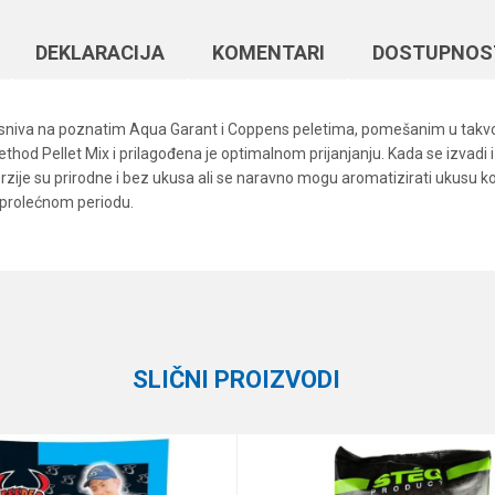
DEKLARACIJA
KOMENTARI
DOSTUPNOS
zasniva na poznatim Aqua Garant i Coppens peletima, pomešanim u takvoj 
ethod Pellet Mix i prilagođena je optimalnom prijanjanju. Kada se izvad
je su prirodne i bez ukusa ali se naravno mogu aromatizirati ukusu koji 
 prolećnom periodu.
Vrednost
Email
Hrane
Haldorado
SLIČNI PROIZVODI