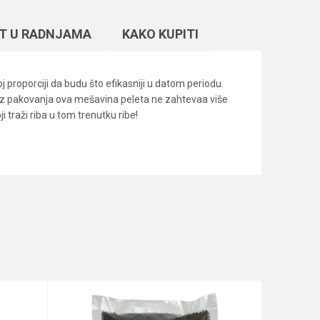
T U RADNJAMA
KAKO KUPITI
proporciji da budu što efikasniji u datom periodu.
i iz pakovanja ova mešavina peleta ne zahtevaa više
traži riba u tom trenutku ribe!